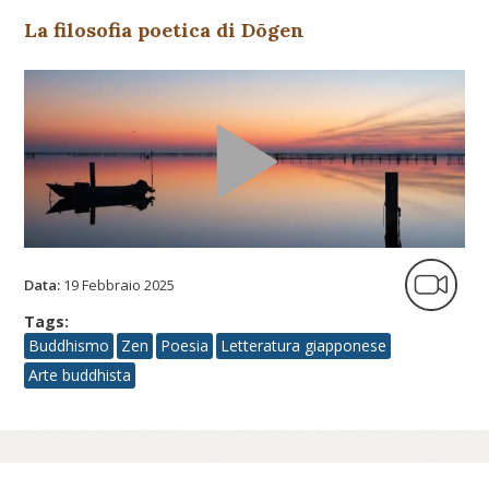
La filosofia poetica di Dōgen
Data:
19 Febbraio 2025
Tags:
Buddhismo
Zen
Poesia
Letteratura giapponese
Arte buddhista