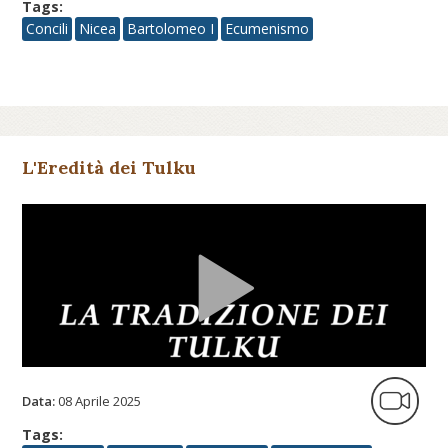
Tags:
Concili
Nicea
Bartolomeo I
Ecumenismo
L'Eredità dei Tulku
Data:
08 Aprile 2025
Tags: