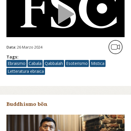
Data:
26 Marzo 2024
Tags:
Ebraismo
Cabala
Qabbalah
Esoterismo
Mistica
Letteratura ebraica
Buddhismo bön