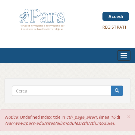
Salta
al
contenuto
Accedi
principale
Portale di formazione e informazione per
REGISTRATI
il contrasto dell'analfabetismo religioso
Toggl
navig
×
Messaggio
Notice
: Undefined index: title in
cth_page_alter()
(linea
16
di
di
/var/www/pars-edu/sites/all/modules/cth/cth.module
).
errore