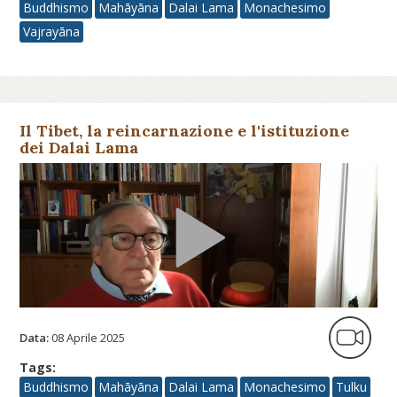
Buddhismo
Mahāyāna
Dalai Lama
Monachesimo
Vajrayāna
Il Tibet, la reincarnazione e l'istituzione
dei Dalai Lama
Data:
08 Aprile 2025
Tags:
Buddhismo
Mahāyāna
Dalai Lama
Monachesimo
Tulku