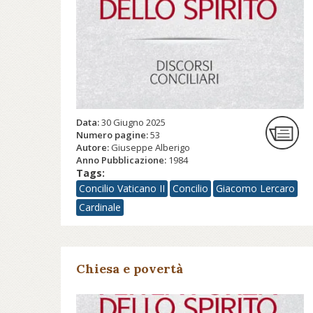
Data:
30 Giugno 2025
Numero pagine:
53
Autore:
Giuseppe Alberigo
Anno Pubblicazione:
1984
Tags:
Concilio Vaticano II
Concilio
Giacomo Lercaro
Cardinale
Chiesa e povertà