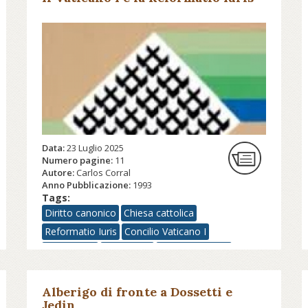
Data:
23 Luglio 2025
Numero pagine:
11
Autore:
Carlos Corral
Anno Pubblicazione:
1993
Tags:
Diritto canonico
Chiesa cattolica
Reformatio Iuris
Concilio Vaticano I
Papa Pio IX
Papa Pio X
Papa Leone XIII
Alberigo di fronte a Dossetti e
Jedin