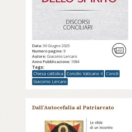
Data:
30 Giugno 2025
Numero pagine:
9
Autore:
Giacomo Lercaro
Anno Pubblicazione:
1984
Tags:
Chiesa cattolica
Concilio Vaticano II
Concili
Giacomo Lercaro
Dall’Autocefalia al Patriarcato