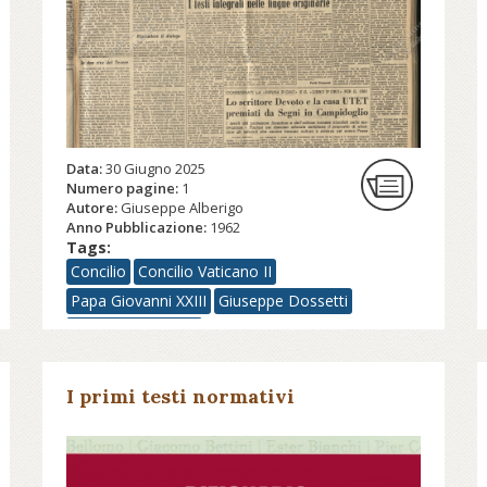
Data:
30 Giugno 2025
Numero pagine:
1
Autore:
Giuseppe Alberigo
Anno Pubblicazione:
1962
Tags:
Concilio
Concilio Vaticano II
Papa Giovanni XXIII
Giuseppe Dossetti
Giuseppe Alberigo
I primi testi normativi