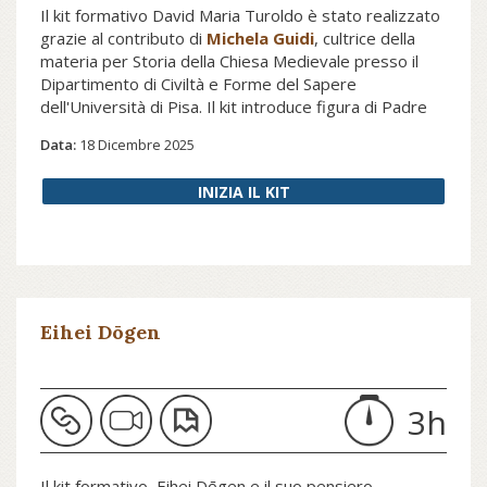
Il kit formativo David Maria Turoldo è stato realizzato
grazie al contributo di
Michela Guidi
, cultrice della
materia per Storia della Chiesa Medievale presso il
Dipartimento di Civiltà e Forme del Sapere
dell'Università di Pisa. Il kit introduce figura di Padre
Turoldo attraverso la sua opera creativa e poetica e
Data:
18 Dicembre 2025
mette in luce la complessa e sfaccettata personalità
del sacerdote, impegnato su molteplici fronti religiosi,
INIZIA IL KIT
culturali, sociali, nell’intento di rivitalizzare su radici
evangeliche il cattolicesimo italiano.
Eihei Dōgen
3h
Il kit formativo, Eihei Dōgen e il suo pensiero,