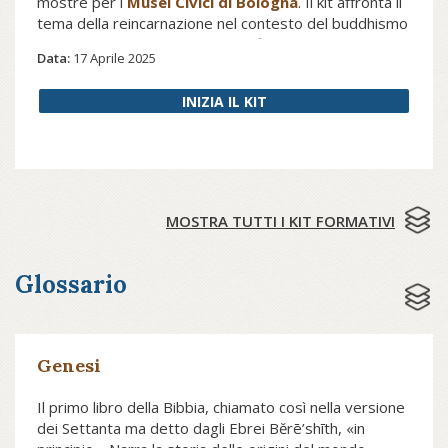
mostre per i
Musei Civici di Bologna
. Il kit affronta il
tema della reincarnazione nel contesto del buddhismo
himalayano, con riferimento alla figura del Dalai Lama
Data:
17 Aprile 2025
e dei grandi abati e lama del Tibet
INIZIA IL KIT
MOSTRA TUTTI I KIT FORMATIVI
Glossario
Genesi
Il primo libro della Bibbia, chiamato così nella versione
dei Settanta ma detto dagli Ebrei Bĕrē’shīth, «in