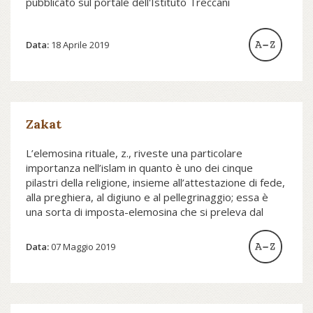
pubblicato sul portale dell'Istituto Treccani
Data:
18 Aprile 2019
Zakat
L’elemosina rituale, z., riveste una particolare
importanza nell’islam in quanto è uno dei cinque
pilastri della religione, insieme all’attestazione di fede,
alla preghiera, al digiuno e al pellegrinaggio; essa è
una sorta di imposta-elemosina che si preleva dal
patrimonio dei musulmani benestanti e viene
destinata
Data:
07 Maggio 2019