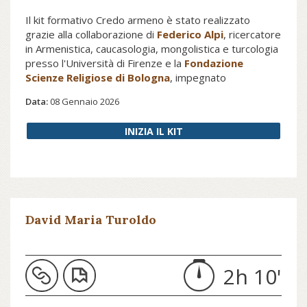
Il kit formativo Credo armeno è stato realizzato
grazie alla collaborazione di
Federico Alpi
, ricercatore
in Armenistica, caucasologia, mongolistica e turcologia
presso l'Università di Firenze e la
Fondazione
Scienze Religiose di Bologna
, impegnato
principalmente in ricerche sulla storia armena della
Data:
08 Gennaio 2026
tarda antichità e del medioevo. Il kit formativo
permette di comprendere le peculiarità della liturgia e
INIZIA IL KIT
della teologia legata al Credo nel contesto della
Chiesa apostolica armena, tramite la proposta di
video e letture dedicate all'argomento.
David Maria Turoldo
2h 10'