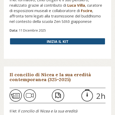
realizzato grazie al contributo di
Luca Villa
, curatore
di esposizioni museali e collaboratore di
Fscire
,
affronta temi legati alla trasmissione del buddhismo
nel contesto della scuola Zen Sōtō giapponese
attraverso la proposta della lettura di testi e l'ascolto
Data:
11 Dicembre 2025
di interventi che hanno come filo conduttore le forme
espressive e il linguaggio di Dōgen.
INIZIA IL KIT
Il concilio di Nicea e la sua eredità
contemporanea (325-2025)
2h
Il kit
Il concilio di Nicea
e la sua eredità