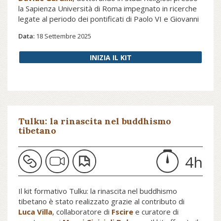
la Sapienza Università di Roma impegnato in ricerche
legate al periodo dei pontificati di Paolo VI e Giovanni
Paolo II. Il kit formativo indirizza alla lettura di testi utili
Data:
18 Settembre 2025
a conoscere il percorso attraverso il quale è stato
promulgato il Codice di Diritto Canonico del 1917,
INIZIA IL KIT
durante il pontificato di Pio X, e come è stato recepito
nel contesto ecclesiastico e dottrinale.
Tulku: la rinascita nel buddhismo
tibetano
4h
Il kit formativo Tulku: la rinascita nel buddhismo
tibetano è stato realizzato grazie al contributo di
Luca Villa
, collaboratore di
Fscire
e curatore di