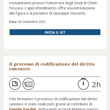
cristianesimo presso l’Università degli Studi di Chieti-
Pescara. L’approfondimento offre una introduzione
alla figura e al pensiero di Giuseppe Dossetti,
illustrandone le diverse dimensioni di impegno politico
Data:
04 Settembre 2025
e religioso, ed è corredato da una bibliografia
essenziale.
INIZIA IL KIT
Il processo di codificazione del diritto
canonico
2h
Il kit formativo Il processo di codificazione del diritto
canonico è stato realizzato grazie al contributo di
Davide Gardini
, dottorando in Studi Religiosi presso