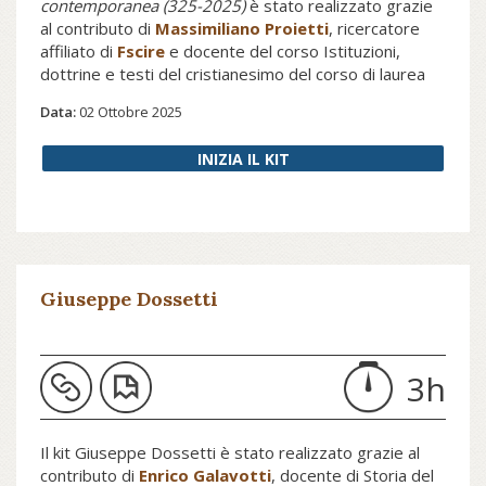
contemporanea
(325-2025
)
è stato realizzato grazie
al contributo di
Massimiliano Proietti
, ricercatore
affiliato di
Fscire
e docente del corso Istituzioni,
dottrine e testi del cristianesimo del corso di laurea
magistrale interateneo (UniBo-UniMoRe-FTER) in
Data:
02 Ottobre 2025
Religioni storie e culture. Il kit affronta il tema del
primo concilio ecumenico della storia cristiana, di cui
INIZIA IL KIT
ricorre l'anniversario nel 2025, ed è intorno alle
iniziative volte a celebrare la ricorrenza e a illustrare
l'importanza del concilio che si svolgono i punti
dell'approfondimento, composto da pubblicazioni e
video che svelano l'importanza del Concilio di Nicea
per l'evoluzione del cristianesimo.
Giuseppe Dossetti
3h
Il kit Giuseppe Dossetti è stato realizzato grazie al
contributo di
Enrico Galavotti
, docente di Storia del