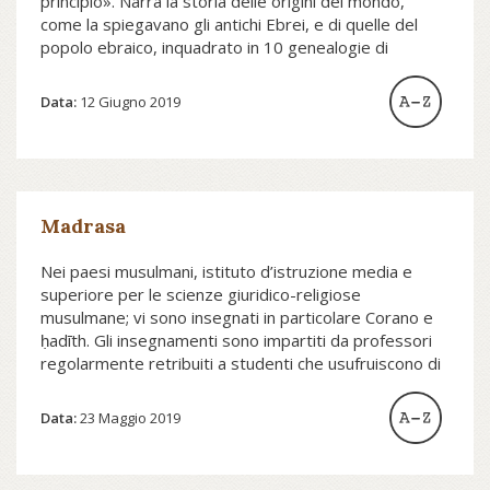
principio». Narra la storia delle origini del mondo,
come la spiegavano gli antichi Ebrei, e di quelle del
popolo ebraico, inquadrato in 10 genealogie di
patriarchi e di popoli...
Data:
12 Giugno 2019
Madrasa
Nei paesi musulmani, istituto d’istruzione media e
superiore per le scienze giuridico-religiose
musulmane; vi sono insegnati in particolare Corano e
ḥadīth. Gli insegnamenti sono impartiti da professori
regolarmente retribuiti a studenti che usufruiscono di
vitto e alloggio per lo più nella m. stessa...
Data:
23 Maggio 2019