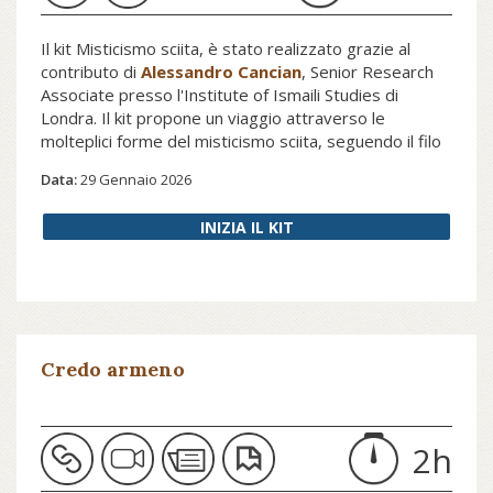
Il kit Misticismo sciita, è stato realizzato grazie al
contributo di
Alessandro Cancian
, Senior Research
Associate presso l'Institute of Ismaili Studies di
Londra. Il kit propone un viaggio attraverso le
molteplici forme del misticismo sciita, seguendo il filo
che unisce storia, testi fondativi, correnti speculative
Data:
29 Gennaio 2026
e figure carismatiche. Dalle radici comuni con il sufismo
alle elaborazioni filosofiche dell’età safavide,
INIZIA IL KIT
dall’ermeneutica interiore del Corano alla poesia e alla
preghiera come vie di conoscenza, l’irfān emerge
come una tradizione viva, stratificata e in continua
trasformazione.
Credo armeno
2h