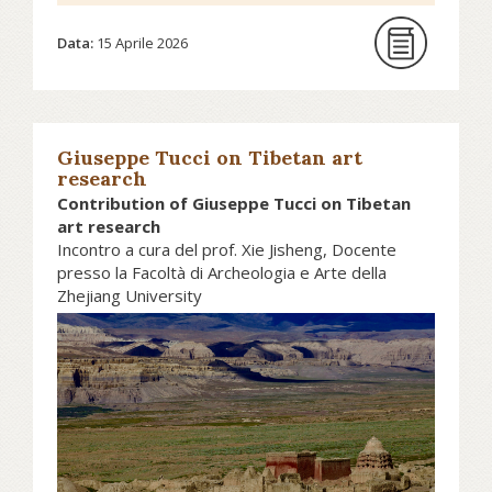
La Fondazione CDEC propone un
incontro speciale per presentare i
Data:
15 Aprile 2026
risultati di due progetti di ricerca
storica che applicano le Digital
Humanities all’analisi di
testimonianze orali.
Giuseppe Tucci on Tibetan art
research
Contribution of Giuseppe Tucci on Tibetan
art research
Scopri di più su cdec.it...
Incontro a cura del prof. Xie Jisheng, Docente
presso la Facoltà di Archeologia e Arte della
Zhejiang University
Le opere di Giuseppe Tucci, tra cui
Indo-Tibetica, Tibetan Painted
Scrolls e Transhimalaya, dipingono
un quadro quasi completamente
esaustivo della storia dell’arte