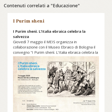
Contenuti correlati a "Educazione"
I Purim shenì
I Purim shenì. L’Italia ebraica celebra la
salvezza
Giovedì 7 maggio il MEIS organizza in
collaborazione con il Museo Ebraico di Bologna il
convegno “I Purim shenì. L’Italia ebraica celebra la
salvezza”.
La giornata di studi intende per la
prima volta indagare origine,
circostanze storiche e riti delle
festività minori istituite in tutte le
epoche per celebrare lo scampato
pericolo da situazioni minacciose