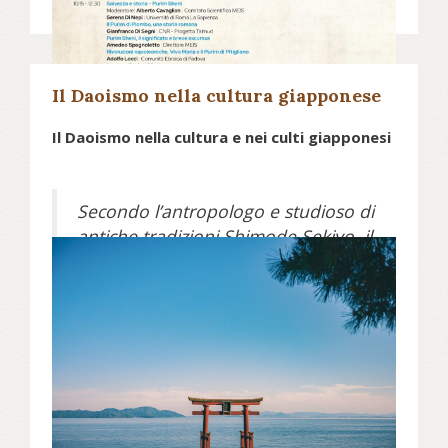
per la vita delle comunità ebraiche
in Italia.
Scopri di più su meis.museum...
Il Daoismo nella cultura giapponese
Il Daoismo nella cultura e nei culti giapponesi
Secondo l’antropologo e studioso di
antiche tradizioni Shimode Sekiyo, il
Daoismo popolare, con le sue
pratiche per allungare la vita, giunse
Data:
29 Aprile 2026
nell’arcipelago nipponico attraverso
la Corea poco prima e durante
l’epoca di Nara (710-794).
Invece, il Daoismo più organizzato,
quello filosofico, che in Cina aveva
dato origine a numerose sette e