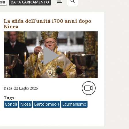
ONI
DATA CARICAMENTO
La sfida dell’unità 1700 anni dopo
Nicea
Data:
22 Luglio 2025
Tags:
Concili
Nicea
Bartolomeo I
Ecumenismo