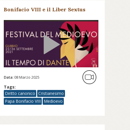
Bonifacio VIII e il Liber Sextus
Data:
08 Marzo 2025
Tags:
Diritto canonico
Cristianesimo
Papa Bonifacio VIII
Medioevo