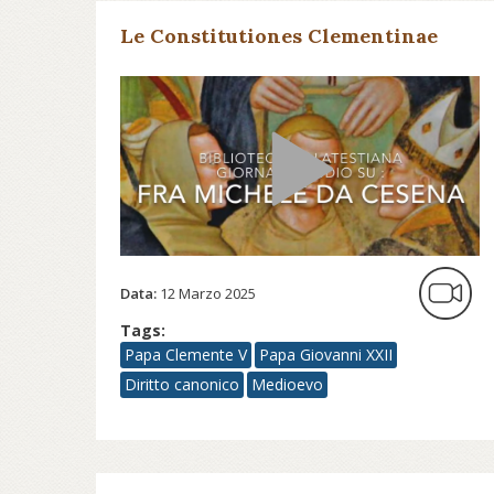
Le Constitutiones Clementinae
Data:
12 Marzo 2025
Tags:
Papa Clemente V
Papa Giovanni XXII
Diritto canonico
Medioevo