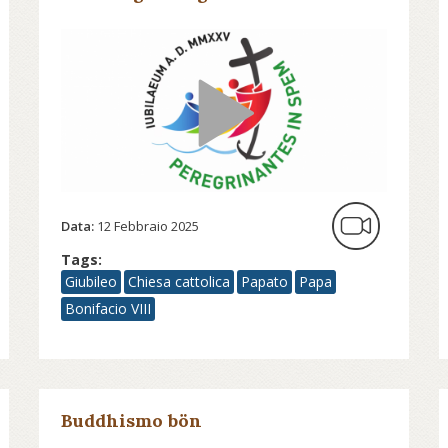
Data:
12 Febbraio 2025
Tags:
Giubileo
Chiesa cattolica
Papato
Papa
Bonifacio VIII
Buddhismo bön