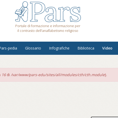
Portale di formazione e informazione per
il contrasto dell'analfabetismo religioso
Pars-pedia
Glossario
Infografiche
Biblioteca
Video
a
16
di
/var/www/pars-edu/sites/all/modules/cth/cth.module
).