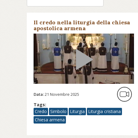
Il credo nella liturgia della chiesa
apostolica armena
Data:
21 Novembre 2025
Tags:
Credo
Simbolo
Liturgia
Liturgia cristiana
Chiesa armena