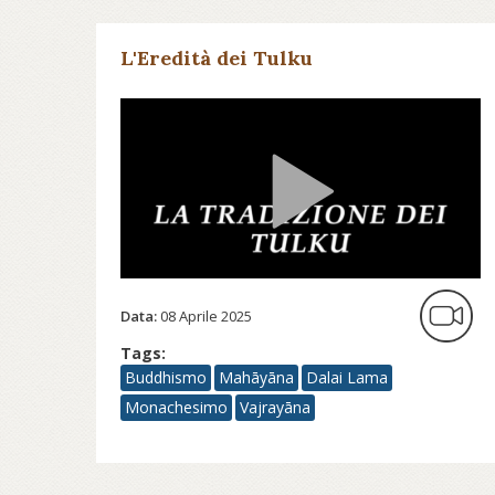
L'Eredità dei Tulku
Data:
08 Aprile 2025
Tags:
Buddhismo
Mahāyāna
Dalai Lama
Monachesimo
Vajrayāna