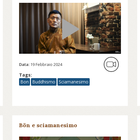
Data:
19 Febbraio 2024
Tags:
Bon
Buddhismo
Sciamanesimo
Bön e sciamanesimo