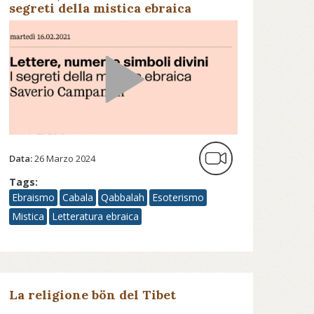
segreti della mistica ebraica
Data:
26 Marzo 2024
Tags:
Ebraismo
Cabala
Qabbalah
Esoterismo
Mistica
Letteratura ebraica
La religione bön del Tibet