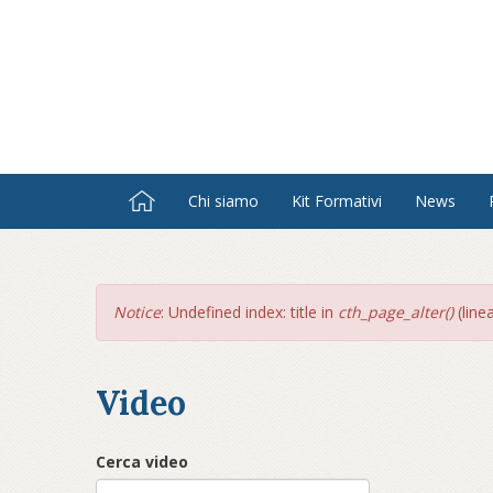
Salta
al
contenuto
principale
Chi siamo
Kit Formativi
News
Messaggio
Notice
: Undefined index: title in
cth_page_alter()
(line
di
errore
Video
Cerca video