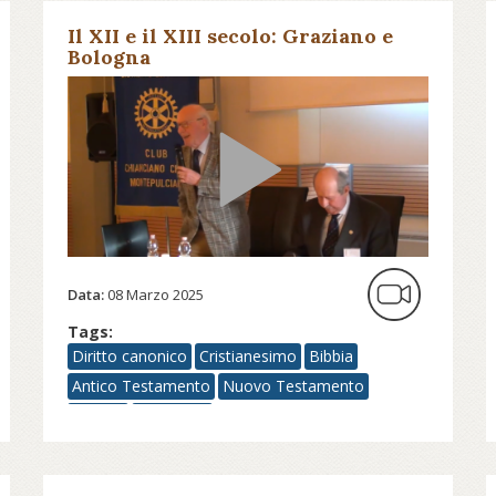
Il XII e il XIII secolo: Graziano e
Bologna
Data:
08 Marzo 2025
Tags:
Diritto canonico
Cristianesimo
Bibbia
Antico Testamento
Nuovo Testamento
Papato
Medioevo