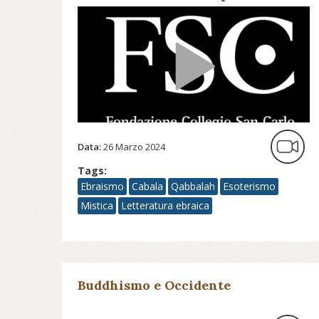
parola nella Qabbalah
Data:
26 Marzo 2024
Tags:
Ebraismo
Cabala
Qabbalah
Esoterismo
Mistica
Letteratura ebraica
Buddhismo e Occidente