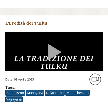
L'Eredità dei Tulku
Data:
08 Aprile 2025
Tags:
Buddhismo
Mahāyāna
Dalai Lama
Monachesimo
Vajrayāna