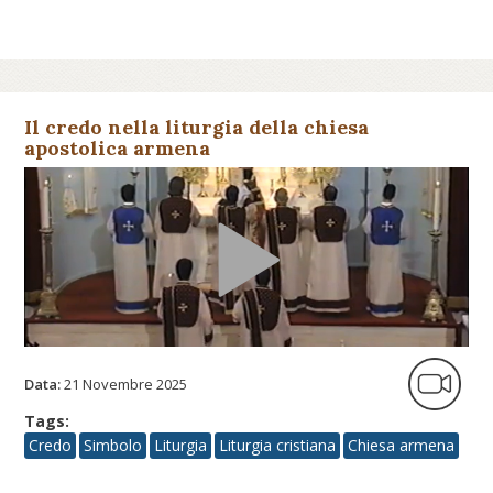
Il credo nella liturgia della chiesa
apostolica armena
Data:
21 Novembre 2025
Tags:
Credo
Simbolo
Liturgia
Liturgia cristiana
Chiesa armena