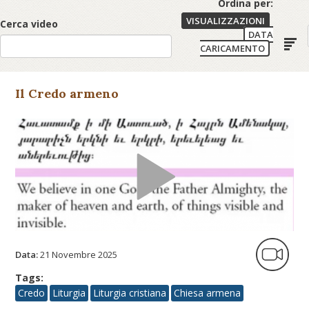
Ordina per:
VISUALIZZAZIONI
Cerca video
DATA
CARICAMENTO
Il Credo armeno
Data:
21 Novembre 2025
Tags:
Credo
Liturgia
Liturgia cristiana
Chiesa armena