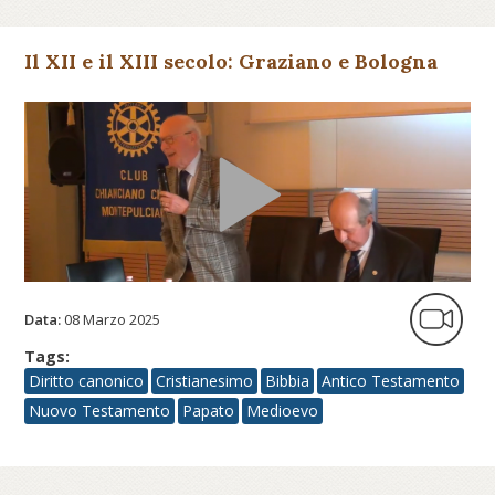
Il XII e il XIII secolo: Graziano e Bologna
Data:
08 Marzo 2025
Tags:
Diritto canonico
Cristianesimo
Bibbia
Antico Testamento
Nuovo Testamento
Papato
Medioevo