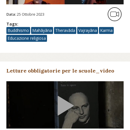
Data:
25 Ottobre 2023
Tags:
Buddhismo
Mahāyāna
Theravāda
Vajrayāna
Karma
Educazione religiosa
Letture obbligatorie per le scuole_video