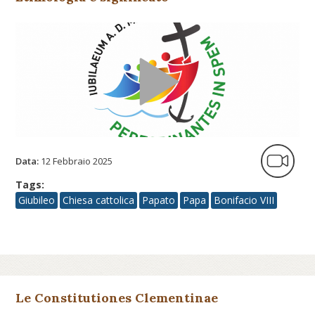
Data:
12 Febbraio 2025
Tags:
Giubileo
Chiesa cattolica
Papato
Papa
Bonifacio VIII
Le Constitutiones Clementinae