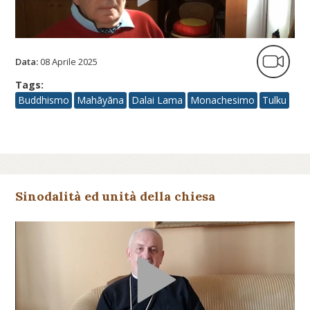
Data:
08 Aprile 2025
Tags:
Buddhismo
Mahāyāna
Dalai Lama
Monachesimo
Tulku
Sinodalità ed unità della chiesa