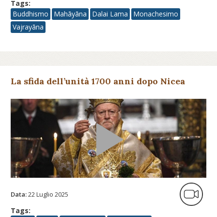
Tags:
Buddhismo
Mahāyāna
Dalai Lama
Monachesimo
Vajrayāna
La sfida dell’unità 1700 anni dopo Nicea
Data:
22 Luglio 2025
Tags: