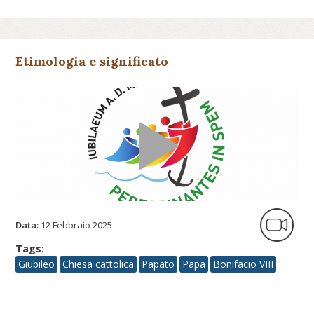
Etimologia e significato
Data:
12 Febbraio 2025
Tags:
Giubileo
Chiesa cattolica
Papato
Papa
Bonifacio VIII