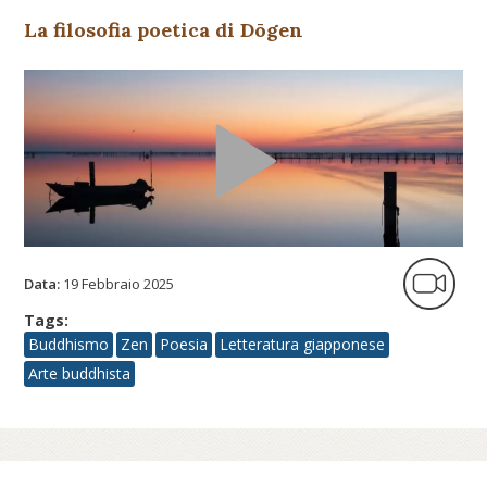
La filosofia poetica di Dōgen
Data:
19 Febbraio 2025
Tags:
Buddhismo
Zen
Poesia
Letteratura giapponese
Arte buddhista