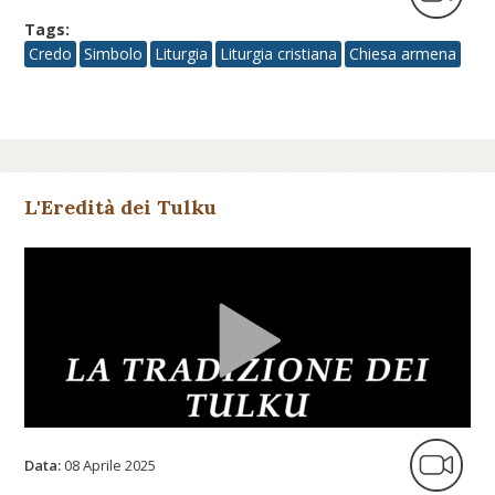
Tags:
Credo
Simbolo
Liturgia
Liturgia cristiana
Chiesa armena
L'Eredità dei Tulku
Data:
08 Aprile 2025