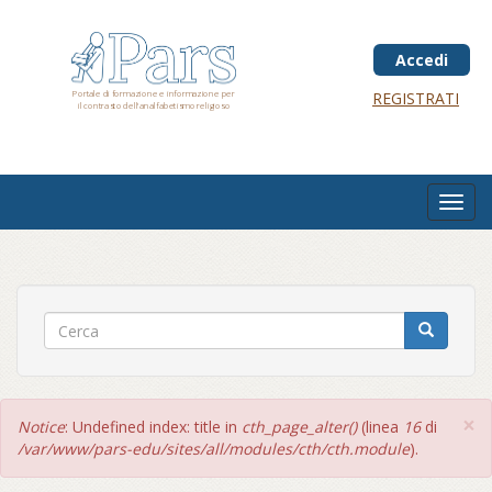
Salta
al
contenuto
Accedi
principale
Portale di formazione e informazione per
REGISTRATI
il contrasto dell'analfabetismo religioso
Toggl
navig
×
Messaggio
Notice
: Undefined index: title in
cth_page_alter()
(linea
16
di
di
/var/www/pars-edu/sites/all/modules/cth/cth.module
).
errore