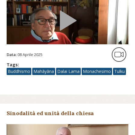
Data:
08 Aprile 2025
Tags:
Buddhismo
Mahāyāna
Dalai Lama
Monachesimo
Tulku
Sinodalità ed unità della chiesa