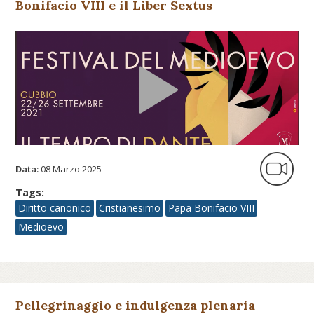
Bonifacio VIII e il Liber Sextus
Data:
08 Marzo 2025
Tags:
Diritto canonico
Cristianesimo
Papa Bonifacio VIII
Medioevo
Pellegrinaggio e indulgenza plenaria