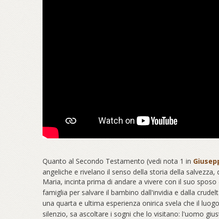
Quanto al Secondo Testamento (vedi nota 1 in
Giusepp
angeliche e rivelano il senso della storia della salvezz
Maria, incinta prima di andare a vivere con il suo sposo
famiglia per salvare il bambino dall'invidia e dalla cr
una quarta e ultima esperienza onirica svela che il luog
silenzio, sa ascoltare i sogni che lo visitano: l'uomo gius