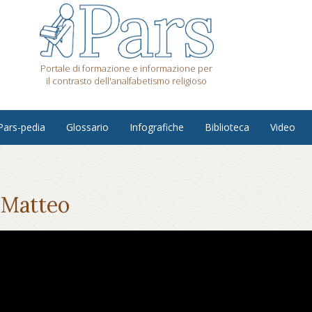
Portale di formazione e informazione per
il contrasto dell'analfabetismo religioso
Pars-pedia
Glossario
Infografiche
Biblioteca
Video
o Matteo