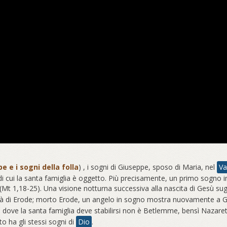
e e i sogni della folla
) , i sogni di Giuseppe, sposo di Maria, nel
Va
a, di cui la santa famiglia è oggetto. Più precisamente, un primo sogno
 (Mt 1,18-25). Una visione notturna successiva alla nascita di Gesù sug
udeltà di Erode; morto Erode, un angelo in sogno mostra nuovamente a 
o dove la santa famiglia deve stabilirsi non è Betlemme, bensì Nazare
to ha gli stessi sogni di
Dio
.