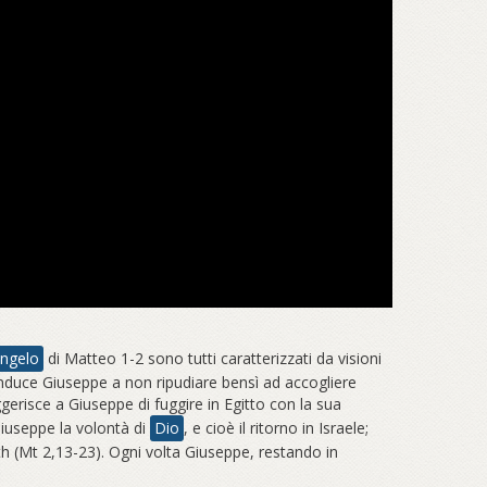
ngelo
di Matteo 1-2 sono tutti caratterizzati da visioni
 induce Giuseppe a non ripudiare bensì ad accogliere
gerisce a Giuseppe di fuggire in Egitto con la sua
Giuseppe la volontà di
Dio
, e cioè il ritorno in Israele;
th (Mt 2,13-23). Ogni volta Giuseppe, restando in