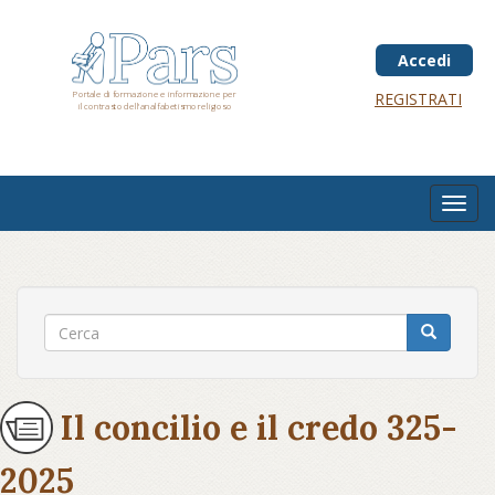
Salta
al
contenuto
Accedi
principale
Portale di formazione e informazione per
REGISTRATI
il contrasto dell'analfabetismo religioso
Toggl
navig
Il concilio e il credo 325-
2025