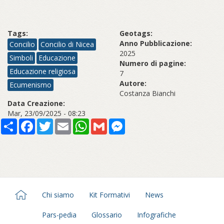
Tags:
Geotags:
Anno Pubblicazione:
Concilio
Concilio di Nicea
2025
Simboli
Educazione
Numero di pagine:
Educazione religiosa
7
Autore:
Ecumenismo
Costanza Bianchi
Data Creazione:
Mar, 23/09/2025 - 08:23
Share
Facebook
Twitter
Email
WhatsApp
Gmail
Messenger
Chi siamo
Kit Formativi
News
Pars-pedia
Glossario
Infografiche