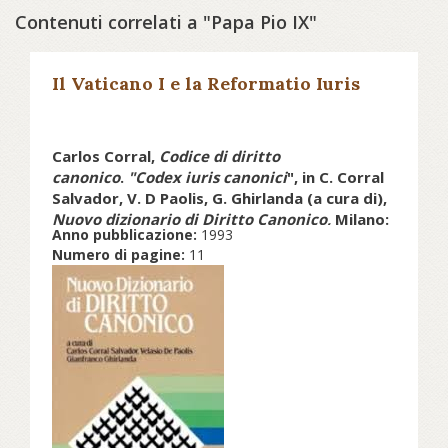
Contenuti correlati a "Papa Pio IX"
Il Vaticano I e la Reformatio Iuris
Carlos Corral,
Codice di diritto
canonico
.
"Codex iuris canonici
", in C. Corral
Salvador, V. D Paolis, G. Ghirlanda (a cura di),
Nuovo dizionario di Diritto Canonico,
Milano:
Anno pubblicazione:
1993
San Paolo, 1993 pp. 190-200
Numero di pagine:
11