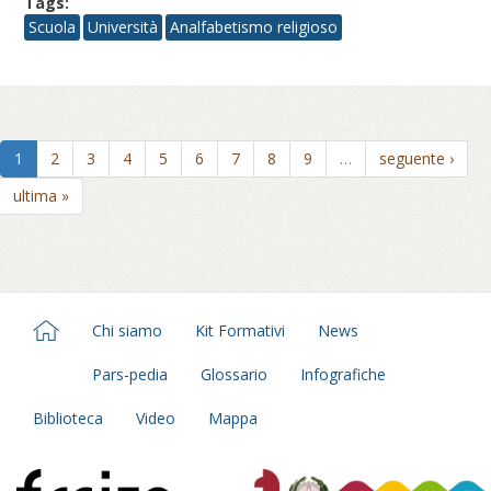
Tags:
Scuola
Università
Analfabetismo religioso
1
2
3
4
5
6
7
8
9
…
seguente ›
ultima »
Chi siamo
Kit Formativi
News
Pars-pedia
Glossario
Infografiche
Biblioteca
Video
Mappa