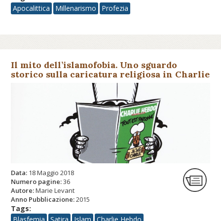
Apocalittica
Millenarismo
Profezia
Il mito dell’islamofobia. Uno sguardo
storico sulla caricatura religiosa in Charlie
Hebdo
Data:
18 Maggio 2018
Numero pagine:
36
Autore:
Marie Levant
Anno Pubblicazione:
2015
Tags:
Blasfemia
Satira
Islam
Charlie Hebdo