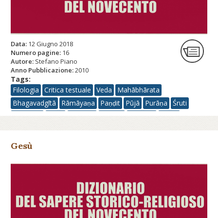
Data:
12 Giugno 2018
Numero pagine:
16
Autore:
Stefano Piano
Anno Pubblicazione:
2010
Tags:
Filologia
Critica testuale
Veda
Mahābhārata
Bhagavadgītā
Rāmāyaṇa
Paṇḍit
Pūjā
Purāṇa
Śruti
Upaniṣad
Smṛti
Dharma
Ahiṃsā
Rākṣasa
Asura
Tantrismo
Gesù