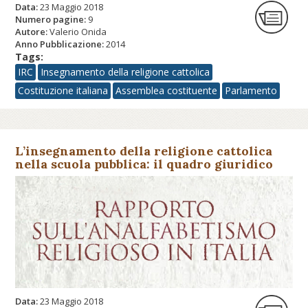
Data:
23 Maggio 2018
Numero pagine:
9
Autore:
Valerio Onida
Anno Pubblicazione:
2014
Tags:
IRC
Insegnamento della religione cattolica
Costituzione italiana
Assemblea costituente
Parlamento
L’insegnamento della religione cattolica
nella scuola pubblica: il quadro giuridico
postconcordatario
Data:
23 Maggio 2018