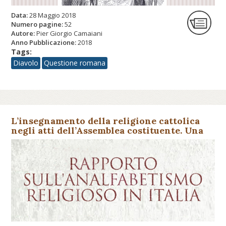
Data:
28 Maggio 2018
Numero pagine:
52
Autore:
Pier Giorgio Camaiani
Anno Pubblicazione:
2018
Tags:
Diavolo
Questione romana
L’insegnamento della religione cattolica
negli atti dell’Assemblea costituente. Una
cronaca parlamentare