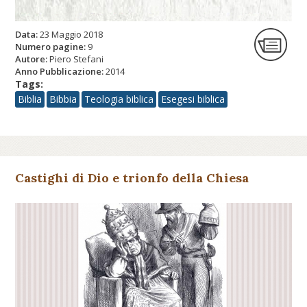
Data:
23 Maggio 2018
Numero pagine:
9
Autore:
Piero Stefani
Anno Pubblicazione:
2014
Tags:
Biblia
Bibbia
Teologia biblica
Esegesi biblica
Castighi di Dio e trionfo della Chiesa