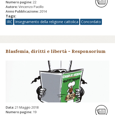
Numero pagine:
22
Autore:
Vincenzo Pacillo
Anno Pubblicazione:
2014
Tags:
IRC
Insegnamento della religione cattolica
Concordato
Blasfemia, diritti e libertà - Responsorium
Data:
21 Maggio 2018
Numero pagine:
19