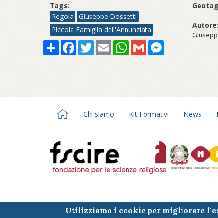
Tags:
Geotag
Regola
Giuseppe Dossetti
Autore
Piccola Famiglia dell'Annunziata
Giusepp
Share
Facebook
Twitter
Email
WhatsApp
Gmail
Messenger
Chi siamo
Kit Formativi
News
Utilizziamo i cookie per migliorare l'
Contatti
Amministrazione