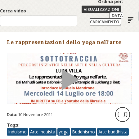
Ordina per:
VISUALIZZAZIONI
Cerca video
DATA
CARICAMENTO
Le rappresentazioni dello yoga nell'arte
Data:
10 Novembre 2021
Tags:
Induismo
Arte induista
yoga
Buddhismo
Arte buddhista