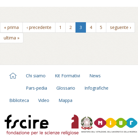
« prima
‹ precedente
1
2
3
4
5
seguente ›
ultima »
Chi siamo
Kit Formativi
News
Pars-pedia
Glossario
Infografiche
Biblioteca
Video
Mappa