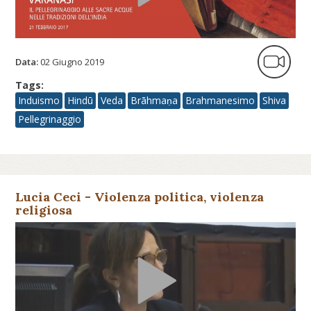
Data:
02 Giugno 2019
Tags:
Induismo
Hindū
Veda
Brāhmaṇa
Brahmanesimo
Shiva
Pellegrinaggio
Lucia Ceci - Violenza politica, violenza
religiosa