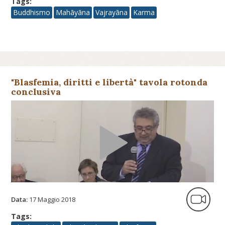
Tags:
Buddhismo
Mahāyāna
Vajrayāna
Karma
"Blasfemia, diritti e libertà" tavola rotonda
conclusiva
Data:
17 Maggio 2018
Tags: