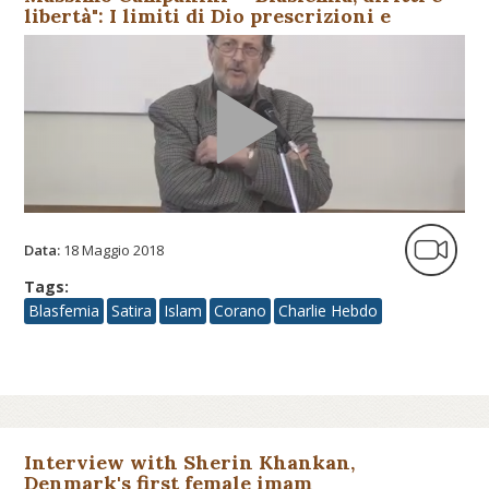
libertà": I limiti di Dio prescrizioni e
(dis)obbedienza secondo...
Data:
18 Maggio 2018
Tags:
Blasfemia
Satira
Islam
Corano
Charlie Hebdo
Interview with Sherin Khankan,
Denmark's first female imam