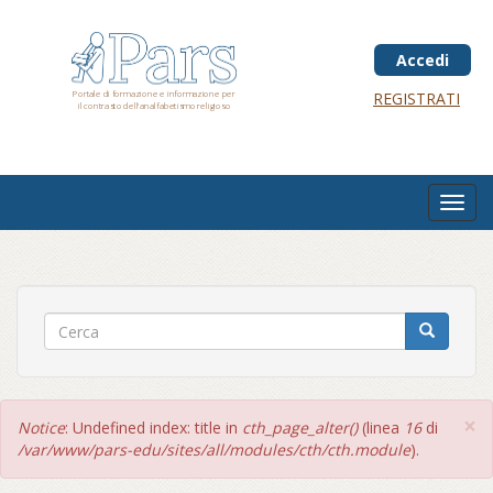
Salta
al
contenuto
Accedi
principale
Portale di formazione e informazione per
REGISTRATI
il contrasto dell'analfabetismo religioso
Toggl
navig
×
Messaggio
Notice
: Undefined index: title in
cth_page_alter()
(linea
16
di
di
/var/www/pars-edu/sites/all/modules/cth/cth.module
).
errore