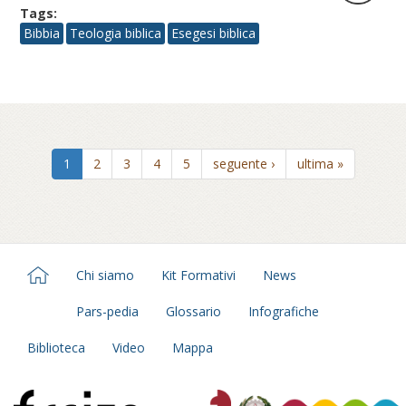
Tags:
Bibbia
Teologia biblica
Esegesi biblica
1
2
3
4
5
seguente ›
ultima »
Chi siamo
Kit Formativi
News
Pars-pedia
Glossario
Infografiche
Biblioteca
Video
Mappa