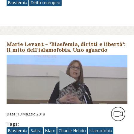
Blasfemia
Diritto europeo
Marie Levant - "Blasfemia, diritti e libertà":
Il mito dell’islamofobia. Uno sguardo
storico sulla caric...
Data:
18 Maggio 2018
Tags:
Blasfemia
Satira
Islam
Charlie Hebdo
Islamofobia