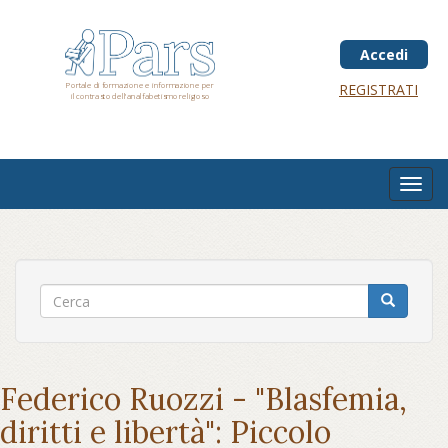
Salta
al
contenuto
Accedi
principale
Portale di formazione e informazione per
REGISTRATI
il contrasto dell'analfabetismo religioso
Toggl
navig
Federico Ruozzi - "Blasfemia,
diritti e libertà": Piccolo