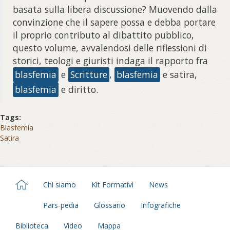
basata sulla libera discussione? Muovendo dalla
convinzione che il sapere possa e debba portare
il proprio contributo al dibattito pubblico,
questo volume, avvalendosi delle riflessioni di
storici, teologi e giuristi indaga il rapporto fra
blasfemia
e
Scritture
,
blasfemia
e satira,
blasfemia
e diritto.
Tags:
Blasfemia
Satira
Chi siamo
Kit Formativi
News
Pars-pedia
Glossario
Infografiche
Biblioteca
Video
Mappa