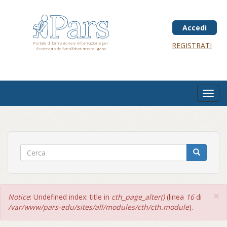
Salta
al
contenuto
Accedi
principale
Portale di formazione e informazione per
REGISTRATI
il contrasto dell'analfabetismo religioso
Toggl
navig
×
Messaggio
Notice
: Undefined index: title in
cth_page_alter()
(linea
16
di
di
/var/www/pars-edu/sites/all/modules/cth/cth.module
).
errore