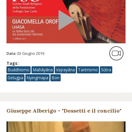
Data:
02 Giugno 2019
Tags:
Buddhismo
Mahāyāna
Vajrayāna
Tantrismo
Sūtra
Gelugpa
Nyingmapa
Bon
Giuseppe Alberigo - "Dossetti e il concilio"