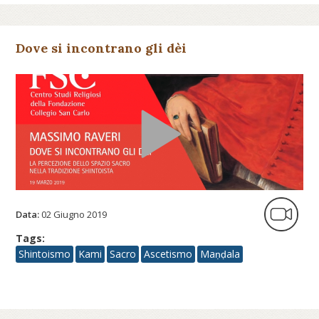
Dove si incontrano gli dèi
Data:
02 Giugno 2019
Tags:
Shintoismo
Kami
Sacro
Ascetismo
Maṇḍala