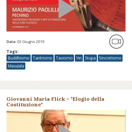
Data:
03 Giugno 2019
Tags:
Buddhismo
Tantrismo
Taoismo
Yin
Stupa
Sincretismo
Maṇḍala
Giovanni Maria Flick - "Elogio della
Costituzione"