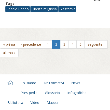
Tags:
Charlie Hebdo
Libertà religiosa
Blasfemia
« prima
‹ precedente
1
2
3
4
5
seguente ›
ultima »
Chi siamo
Kit Formativi
News
Pars-pedia
Glossario
Infografiche
Biblioteca
Video
Mappa