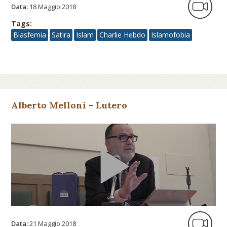
Data:
18 Maggio 2018
Tags:
Blasfemia
Satira
Islam
Charlie Hebdo
Islamofobia
Alberto Melloni - Lutero
Data:
21 Maggio 2018