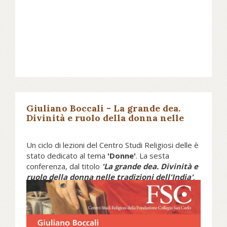
Giuliano Boccali - La grande dea.
Divinità e ruolo della donna nelle
tradizioni dell'India - Fondazione
Collegio San Carlo
Un ciclo di lezioni del Centro Studi Religiosi delle è
stato dedicato al tema
'Donne'
. La sesta
conferenza, dal titolo
'La grande dea. Divinità e
ruolo della donna nelle tradizioni dell'India'
,
a cura di Giuliano Boccali, si è tenuta martedì 14
gennaio 2014. Obiettivo del ciclo è stato
riflettere sulle caratterizzazioni teologiche,
antropologiche, sociali, politiche assunte