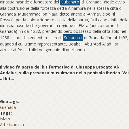
dinastia nasride e fondatore del
Sultanato
di Granada, diede avvio
alla costruzione della fortezza detta Alhambra nella stessa città di
Granada. Muḥammad ibn Naṣr, detto anche al-Aḥmar, cioè "il
Rosso", per la colorazione rossiccia della barba, fu il capostipite della
dinastia nasride che governò la regione di Elvira (antico nome di
Granada) fin dal 1232, prendendo però possesso della città solo nel
1238. I suoi discendenti ressero il
Sultanato
di Granada fino al 1492,
quando il cui ultimo rappresentante, Boabdil (Abū 'Abd Allāh), si
arrese ai Re cattolici nel gennaio di quell'anno.
Il video fa parte del kit formativo di Giuseppe Brocato Al-
Andalus, sulla presenza musulmana nella penisola iberica. Vai
al kit...
Geotags:
Granada
Tags:
Islam
Arte islamica