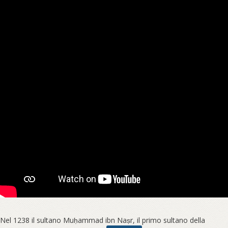
Nel 1238 il sultano Muḥammad ibn Naṣr, il primo sultano della