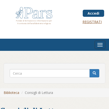
Salta
al
contenuto
Accedi
principale
Portale di formazione e informazione per
REGISTRATI
il contrasto dell'analfabetismo religioso
Toggl
navig
Biblioteca
Consigli di Lettura