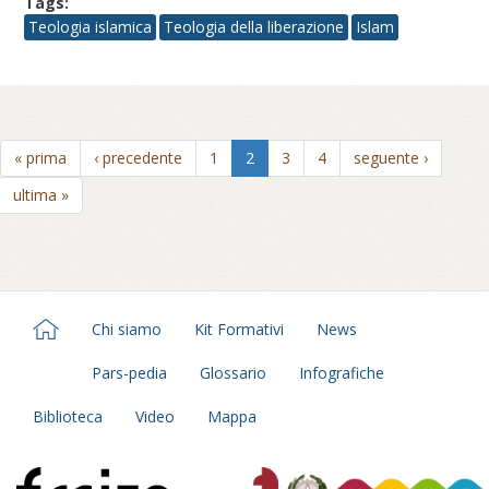
Tags:
Teologia islamica
Teologia della liberazione
Islam
« prima
‹ precedente
1
2
3
4
seguente ›
ultima »
Chi siamo
Kit Formativi
News
Pars-pedia
Glossario
Infografiche
Biblioteca
Video
Mappa