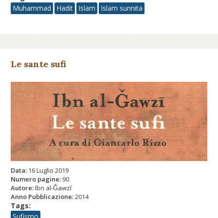
Muhammad
Hadit
Islam
Islam sunnita
Le sante sufi
Data:
16 Luglio 2019
Numero pagine:
90
Autore:
Ibn al-Ǧawzī
Anno Pubblicazione:
2014
Tags:
Sufismo