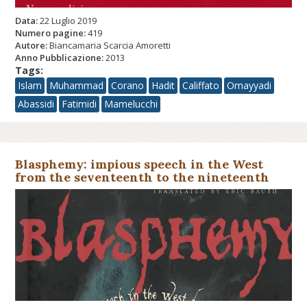
Data:
22 Luglio 2019
Numero pagine:
419
Autore:
Biancamaria Scarcia Amoretti
Anno Pubblicazione:
2013
Tags:
Islam
Muhammad
Corano
Hadit
Califfato
Omayyadi
Abassidi
Fatimidi
Mamelucchi
Blasphemy: impious speech in the West
from the seventeenth to the nineteenth
century