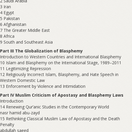
2 Saudi Arabia
3 Iran
4 Egypt
5 Pakistan
6 Afghanistan
7 The Greater Middle East
8 Africa
9 South and Southeast Asia
Part III The Globalization of Blasphemy
Introduction to Western Countries and International Blasphemy
10 Islam and Blasphemy on the International Stage, 1989–2011
11 Legitimizing Repression
12 Religiously Incorrect Islam, Blasphemy, and Hate Speech in
Western Domestic Law
13 Enforcement by Violence and Intimidation
Part IV Muslim Criticism of Apostasy and Blasphemy Laws
Introduction
14 Renewing Qur’anic Studies in the Contemporary World
nasr hamid abu-zayd
15 Rethinking Classical Muslim Law of Apostasy and the Death
Penalty
abdullah saeed