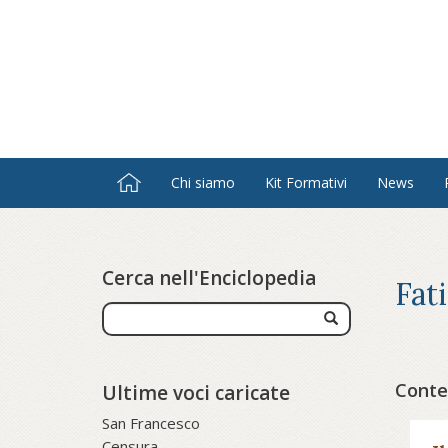
Salta
al
contenuto
principale
Chi siamo
Kit Formativi
News
Cerca nell'Enciclopedia
Fat
Conten
Ultime voci caricate
San Francesco
Censura