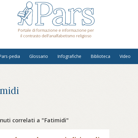
Portale di formazione e informazione per
il contrasto dell'analfabetismo religioso
Pars-pedia
Glossario
Infografiche
Biblioteca
Video
imidi
uti correlati a "Fatimidi"