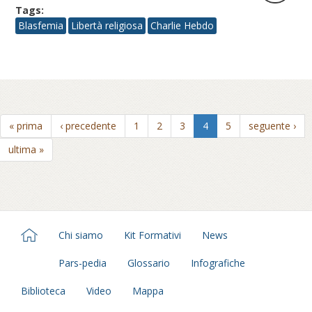
Tags:
Blasfemia
Libertà religiosa
Charlie Hebdo
« prima
‹ precedente
1
2
3
4
5
seguente ›
ultima »
Chi siamo
Kit Formativi
News
Pars-pedia
Glossario
Infografiche
Biblioteca
Video
Mappa