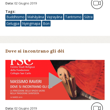
Data:
02 Giugno 2019
Tags:
Buddhismo
Mahāyāna
Vajrayāna
Tantrismo
Sūtra
Gelugpa
Nyingmapa
Bon
Dove si incontrano gli dèi
Data:
02 Giugno 2019