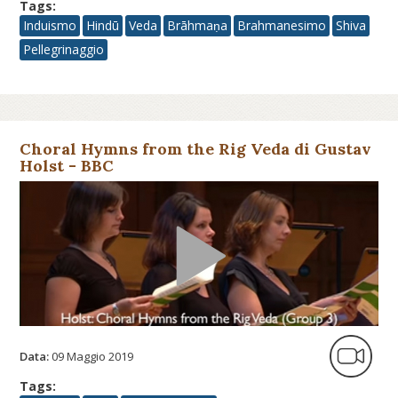
Tags:
Induismo
Hindū
Veda
Brāhmaṇa
Brahmanesimo
Shiva
Pellegrinaggio
Choral Hymns from the Rig Veda di Gustav
Holst - BBC
Data:
09 Maggio 2019
Tags: