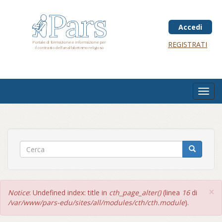
Salta
al
contenuto
Accedi
principale
Portale di formazione e informazione per
REGISTRATI
il contrasto dell'analfabetismo religioso
Toggl
navig
×
Messaggio
Notice
: Undefined index: title in
cth_page_alter()
(linea
16
di
di
/var/www/pars-edu/sites/all/modules/cth/cth.module
).
errore