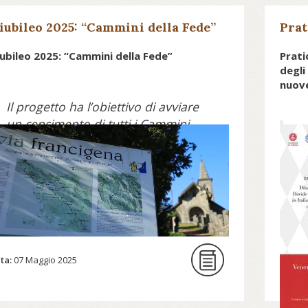
iubileo 2025: “Cammini della Fede”
Prat
ubileo 2025: “Cammini della Fede”
Prati
degli
nuove
Il progetto ha l’obiettivo di avviare
un censimento di tutti i Cammini
Ne
della Fede cristiana presenti sul
li
territorio italiano costruendo così
f
una grande rete che, nel tempo,
cu
andrà ampliandosi con l’aggiunta di
te
nuovi percorsi e il coinvolgimento di
ap
altri soggetti.
c
e
ta:
07 Maggio 2025
p
opri di più su camminidellafede.it...
D
cu