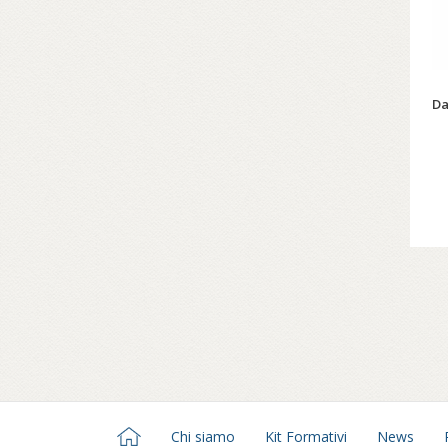
de
at
Da
Chi siamo
Kit Formativi
News