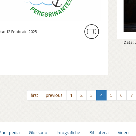
finizione strutturale del rito bisognerà
tendere papa Alessandro VI Borgia.
Conti
Per a
ta:
12 Febbraio 2025
Sinod
Data:
Massi
first
previous
1
2
3
4
5
6
7
Pars-pedia
Glossario
Infografiche
Biblioteca
Video