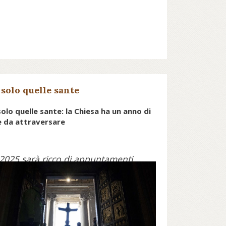
solo quelle sante
olo quelle sante: la Chiesa ha un anno di
 da attraversare
l 2025 sarà ricco di appuntamenti
r le comunità cristiane di tutto il
ondo. I più importanti saranno
elli legati al Giubileo. E in Italia
rosegue il Cammino sinodale