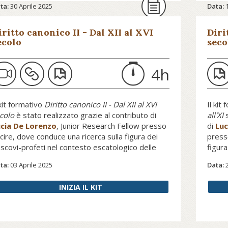
ta:
30 Aprile 2025
Data:
di riferimento nel panorama
A
culturale italiano
.
iritto canonico II - Dal XII al XVI
Diri
ecolo
seco
Ascol
ntinua a leggere su avvenire.it...
4h
Per a
opri di più su festivalbiblico.it...
Sinod
Massi
 kit formativo
Diritto canonico II - Dal XII al XVI
Il kit
colo
è stato realizzato grazie al contributo di
all'XI
s
cia De Lorenzo
, Junior Research Fellow presso
di
Luc
cire, dove conduce una ricerca sulla figura dei
press
scovi-profeti nel contesto escatologico delle
figura
elie ad Ezechiele di Gregorio Magno e la
escat
ta:
03 Aprile 2025
Data:
nseguente ricezione in età medievale. Il kit,
Magno
conda parte di un approfondimento diviso in due
medie
INIZIA IL KIT
zioni,