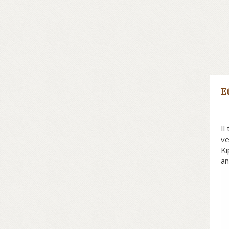
E
Il
ve
Ki
an
co
50
ne
Gi
fe
bo