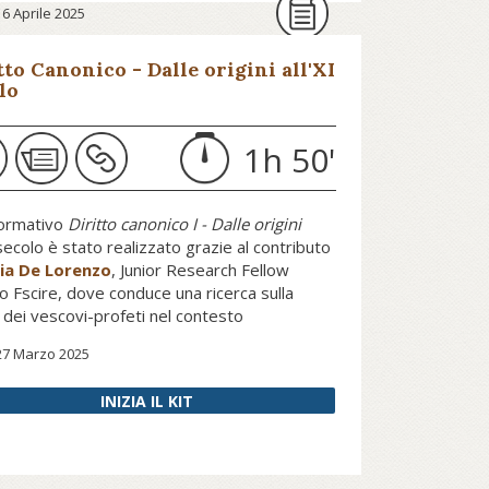
16 Aprile 2025
vvenire.
tto Canonico - Dalle origini all'XI
lo
ta il podcast su avvenire.it...
1h 50'
pprofondire segui il kit di Pars
o/Concilio e sinodalità, a cura di
miliano Proietti.
Vai al kit…
 formativo
Diritto canonico I - Dalle origini
ecolo è stato realizzato grazie al contributo
ia De Lorenzo
, Junior Research Fellow
o Fscire, dove conduce una ricerca sulla
 dei vescovi-profeti nel contesto
ologico delle Omelie ad Ezechiele di Gregorio
27 Marzo 2025
 e la conseguente ricezione in età
vale.
INIZIA IL KIT