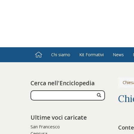
Salta
al
contenuto
principale
Chi siamo
Kit Formativi
News
Cerca nell'Enciclopedia
Chies
Chi
Ultime voci caricate
San Francesco
Conten
Censura