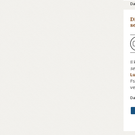
Da
D
s
Co
Sc
Il
se
Lu
Fs
ve
Om
Da
co
se
se