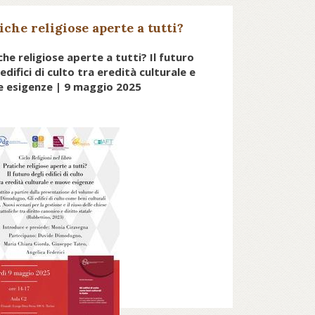
iche religiose aperte a tutti?
che religiose aperte a tutti? Il futuro
 edifici di culto tra eredità culturale e
 esigenze | 9 maggio 2025
ll'ambito del ciclo "Religioni nel
bro", presentazione di libri sul
enomeno religioso nella storia, nella
ltura, nel diritto e nella società, si
rrà l'incontro "Pratiche religiose
erte a tutti? Il futuro degli edifici di
ulto tra eredità culturale e nuove
sigenze", nel corso del quale sarà
resentato e discusso il volume di
avide Dimodugno, Gli edifici di
lto come beni culturali in Italia.