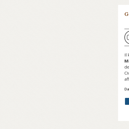
G
Il
Mi
de
Ci
af
Da