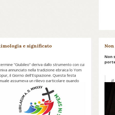
timologia e significato
Non 
Non s
porte
 termine “Giubileo” deriva dallo strumento con cui
niva annunciato nella tradizione ebraica lo Yom
ppur, il Giorno dell’Espiazione. Questa festa
I
nuale assumeva un rilievo particolare quando
incideva con l’anno giubilare da celebrare ogni
pe
 anni (Lev. 25,8-13). Il termine non è registrato
m
l Nuovo Testamento, ma come ricorda
qu
anfranco Ravasi “entra nella vita della Chiesa il 22
p
bbraio del 1300, quando Bonifacio VIII emana la
lla del primo anno santo”, anche se per la