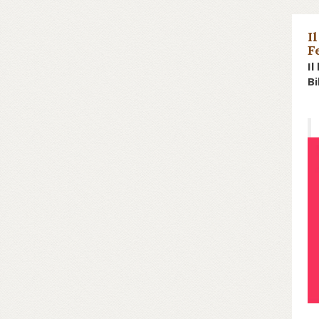
I
F
Il
Bi