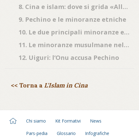
8. Cina e islam: dove si grida «Allahu Akbar»
9. Pechino e le minoranze etniche
10. Le due principali minoranze etniche musulmane in Cina: gli Hui e gli Uiguri
11. Le minoranze musulmane nel quadro delle relazioni sino-arabe
12. Uiguri: l’Onu accusa Pechino
<< Torna a
L'Islam in Cina
Chi siamo
Kit Formativi
News
Pars-pedia
Glossario
Infografiche