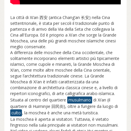
La città di Xi’an 西安 (antica Chang’an 长安) nella Cina
settentrionale, è stata per secoli il tradizionale punto di
partenza e di arrivo della Via della Seta che collegava la
Cina all'Europa. Ed è prioprio a Xi’an che sorge la Grande
Moschea, una delle più grandi moschee islamiche cinesi
meglio conservate.
A differenza delle moschee della Cina occidentale, che
solitamente incorporano elementi artistici più tipicamente
islamici, come cupole e minareti, la Grande Moschea di
Xi’an, come molte altre moschee della Cina orientale,
segue l’architettura tradizionale cinese. La Grande
Moschea di Xi’an è infatti caratterizzata da una
combinazione di architettura classica cinese e, a livello di
repertori iconografici, di arte calligrafica arabo-islamica.
Situata al centro del quartiere
musulmano
di Xi’an (il
quartiere di Huiminjie 回民街), oltre a fungere da luogo di
culto
, la moschea è anche una metà turistica.
La moschea è aperta ai visitatori. Tuttavia, è vietato
l’ingresso nella sala principale ai visitatori non musulmani.
Nel video si vedono alcuni fedeli di etnia Hui mentre si