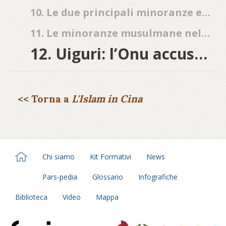
10. Le due principali minoranze etniche musulmane in Cina: gli Hui e gli Uiguri
11. Le minoranze musulmane nel quadro delle relazioni sino-arabe
12. Uiguri: l’Onu accusa Pechino
<< Torna a
L'Islam in Cina
Chi siamo
Kit Formativi
News
Pars-pedia
Glossario
Infografiche
Biblioteca
Video
Mappa