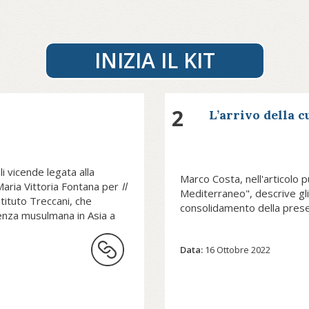
INIZIA IL KIT
2
L’arrivo della c
li vicende legata alla
Marco Costa, nell'articolo p
i Maria Vittoria Fontana per
Il
Mediterraneo", descrive gli
stituto Treccani, che
consolidamento della presenza
enza musulmana in Asia a
Data:
16 Ottobre 2022
L’intreccio tra ques
 Muhammad, proveniva
questione territoria
 dai primi Arabi
complesso. Nell’imma
mino di espansione