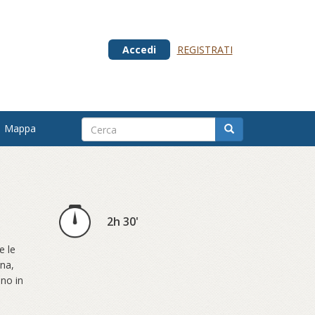
Accedi
REGISTRATI
Mappa
2h 30'
e le
rna,
ono in