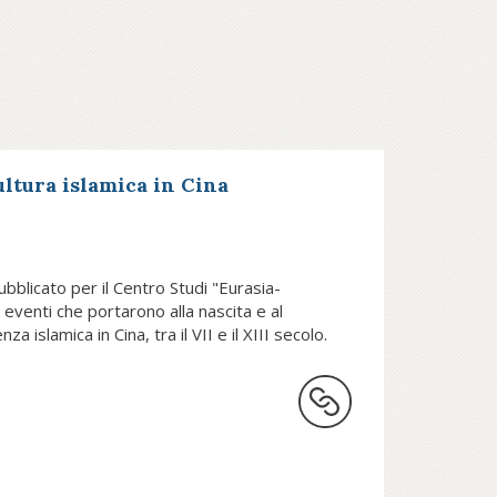
ultura islamica in Cina
ubblicato per il Centro Studi "Eurasia-
 eventi che portarono alla nascita e al
 islamica in Cina, tra il VII e il XIII secolo.
tione etnica, questione religiosa e
le nella Cina antica è assai
ginario collettivo occidentale la