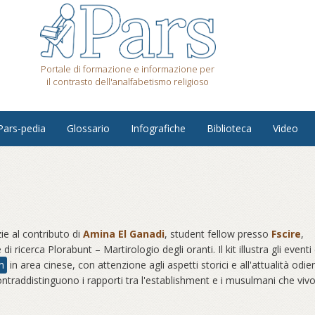
Portale di formazione e informazione per
il contrasto dell'analfabetismo religioso
Pars-pedia
Glossario
Infografiche
Biblioteca
Video
ie al contributo di
Amina El Ganadi
, student fellow presso
Fscire
,
ricerca Plorabunt – Martirologio degli oranti. Il kit illustra gli eventi 
m
in area cinese, con attenzione agli aspetti storici e all'attualità odie
ontraddistinguono i rapporti tra l'establishment e i musulmani che viv