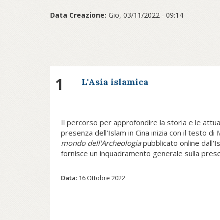
Data Creazione:
Gio, 03/11/2022 - 09:14
1
L'Asia islamica
Il percorso per approfondire la storia e le attua
presenza dell'Islam in Cina inizia con il testo d
mondo dell'Archeologia
pubblicato online dall'I
fornisce un inquadramento generale sulla pres
partire dal VII secolo.
Data:
16 Ottobre 2022
Il fondatore dell'Islam, il Profeta
dalla Penisola Arabica. I popoli vinti
musulmani che mossero il loro cam