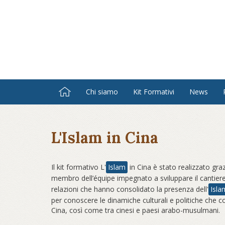
Salta
al
contenuto
principale
Chi siamo
Kit Formativi
News
L'Islam in Cina
Il kit formativo L'
Islam
in Cina è stato realizzato graz
membro dell’équipe impegnato a sviluppare il cantiere di 
relazioni che hanno consolidato la presenza dell'
Isla
per conoscere le dinamiche culturali e politiche che c
Cina, così come tra cinesi e paesi arabo-musulmani.