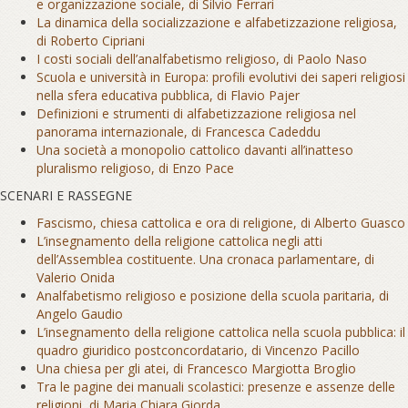
e organizzazione sociale, di Silvio Ferrari
La dinamica della socializzazione e alfabetizzazione religiosa,
di Roberto Cipriani
I costi sociali dell’analfabetismo religioso, di Paolo Naso
Scuola e università in Europa: profili evolutivi dei saperi religiosi
nella sfera educativa pubblica, di Flavio Pajer
Definizioni e strumenti di alfabetizzazione religiosa nel
panorama internazionale, di Francesca Cadeddu
Una società a monopolio cattolico davanti all’inatteso
pluralismo religioso, di Enzo Pace
SCENARI E RASSEGNE
Fascismo, chiesa cattolica e ora di religione, di Alberto Guasco
L’insegnamento della religione cattolica negli atti
dell’Assemblea costituente. Una cronaca parlamentare, di
Valerio Onida
Analfabetismo religioso e posizione della scuola paritaria, di
Angelo Gaudio
L’insegnamento della religione cattolica nella scuola pubblica: il
quadro giuridico postconcordatario, di Vincenzo Pacillo
Una chiesa per gli atei, di Francesco Margiotta Broglio
Tra le pagine dei manuali scolastici: presenze e assenze delle
religioni, di Maria Chiara Giorda