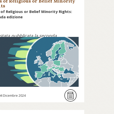
s of Religious or Belief Minority
ts
 of Religious or Belief Minority Rights:
da edizione
 stata pubblicata la seconda
izione dell’Atlas of religious or
elief minority rights, un innovativo
rogetto di ricerca che combina
etodologie quantitative e
alitative per misurare i diritti delle
inoranze di religione e di
onvinzione in 16 paesi dell’Unione
uropea.
l progetto prende in esame 5 aree
04 Dicembre 2024
ematiche (famiglia, educazione,
mboli religiosi, assistenza spirituale,
atuto giuridico) ed analizza i diritti