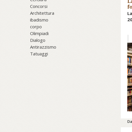
L
Concorsi
f
Architettura
La
2
ibadismo
corpo
Olimpiadi
Dialogo
Antirazzismo
Tatuaggi
Da