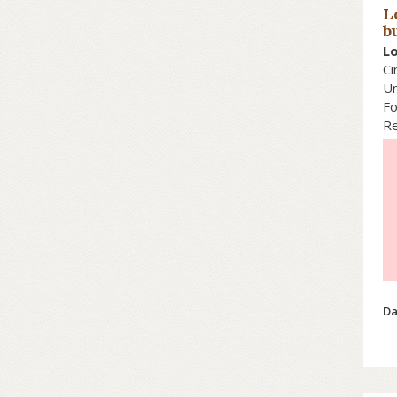
L
b
Lo
Ci
Un
Fo
Re
Sc
cd
Da