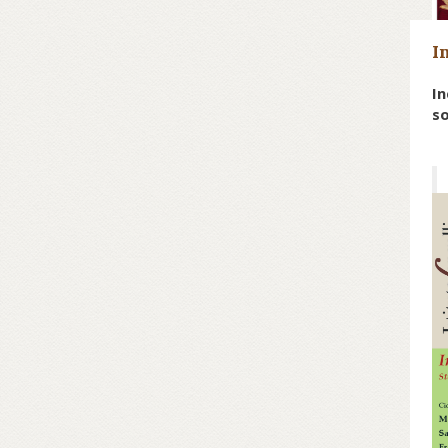
I
In
so
Da
Sc