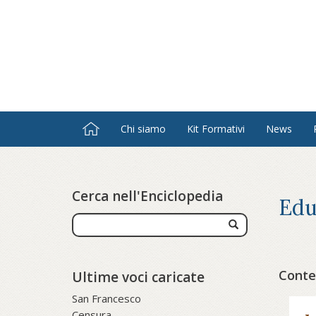
Salta
al
contenuto
principale
Chi siamo
Kit Formativi
News
Cerca nell'Enciclopedia
Edu
Conte
Ultime voci caricate
San Francesco
Censura