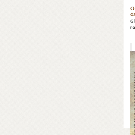
G
c
Gl
ro