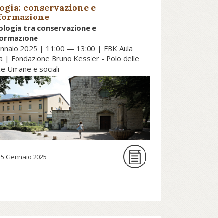
ogia: conservazione e
formazione
ologia tra conservazione e
formazione
nnaio 2025 | 11:00 — 13:00 | FBK Aula
la | Fondazione Bruno Kessler - Polo delle
ze Umane e sociali
n numerosi suoi interventi,
ivolgendosi ai teologi, Papa
rancesco ha chiesto di avviare un
adicale rinnovamento della
eologia, una vera e propria svolta
15 Gennaio 2025
el segno di un cambio di
aradigma che si traduca in «una
eologia fondamentalmente
ontestuale, capace di leggere e
terpretare il Vangelo nelle