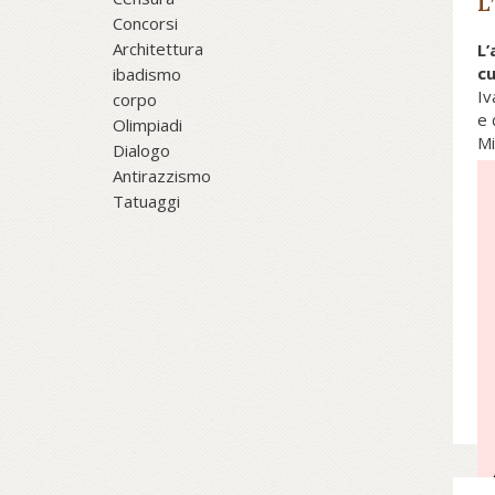
L
Concorsi
Architettura
L’
cu
ibadismo
Iv
corpo
e 
Olimpiadi
Mi
Dialogo
17
Antirazzismo
Tatuaggi