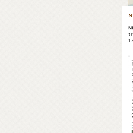
N
Ni
tr
17
Da