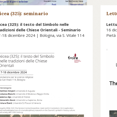
de
e
icea (325): seminario
Lett
il
cea (325): il testo del Simbolo nelle
Lettu
m
adizioni delle Chiese Orientali - Seminario
16 di
c
-18 dicembre 2024 | Bologna, via S. Vitale 114
Pietà
s
fo
se
Martedì 17 e mercoledì 18 dicembre
L
Ne
2024, dalle ore 9.30 alle ore 17.30, si
1
r
svolgerà presso la sede bolognese
de
ta:
11 Dicembre 2024
t
della Fondazione, il seminario Nicea
Bo
c
(325): il testo del Simbolo nelle
a
p
tradizioni delle Chiese Orientali,
Do
l
organizzato nell’ambito del progetto
p
ne
PRIN 2020 The Nicene-
Q
c
Constantinopolitan creed and its
p
c
translations, un’iniziativa di ricerca
T
di