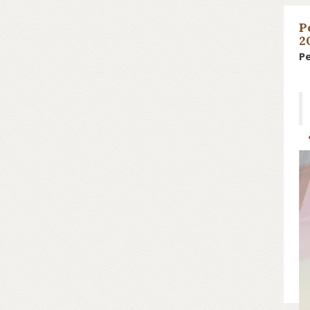
P
2
Pe
Sc
Co
Sc