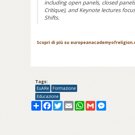
including open panels, closed panel
Critique), and Keynote lectures focu
Shifts.
Scopri di più su europeanacademyofreligion.o
Tags:
EuARe
Formazione
Educazione
Share
Facebook
Twitter
Email
WhatsApp
Gmail
Messenger