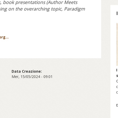
s, book presentations (Author Meets
sing on the overarching topic, Paradigm
S
rg...
I
Data Creazione:
Mer, 15/05/2024 - 09:01
G
c
c
s