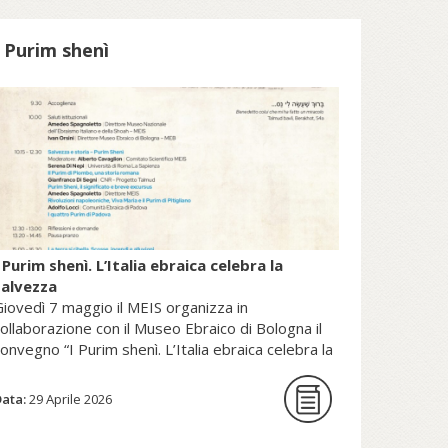
patrimonio della Sede Apostolica, e
pubblicato dal Sole 24 Ore (2025).
I Purim shenì
copri di più su fscire.it...
 Purim shenì. L’Italia ebraica celebra la
salvezza
iovedì 7 maggio il MEIS organizza in
ollaborazione con il Museo Ebraico di Bologna il
onvegno “I Purim shenì. L’Italia ebraica celebra la
alvezza”.
Data:
29 Aprile 2026
La giornata di studi intende per la