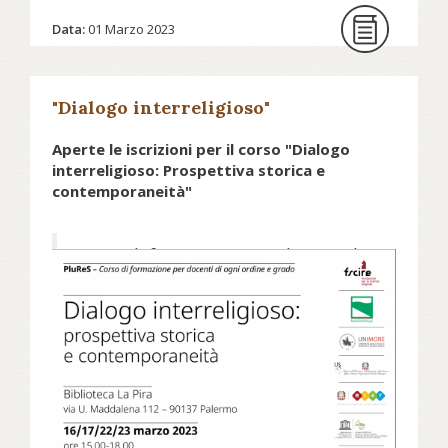
Data:
01 Marzo 2023
"Dialogo interreligioso"
Aperte le iscrizioni per il corso "Dialogo
interreligioso: Prospettiva storica e
contemporaneità"
Corso di formazione per docenti di
ogni ordine e grado
I corsi di formazione per docenti di
ogni ordine e grado si inseriscono
all’interno del percorso sul
pluralismo religioso e sapere
storico, promosso dalla Fondazione
per le scienze religiose.