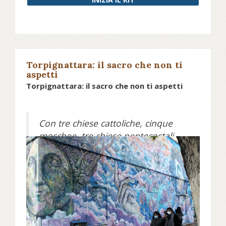
confraternite sufi fiorite in India
Torpignattara: il sacro che non ti
aspetti
Torpignattara: il sacro che non ti aspetti
Con tre chiese cattoliche, cinque
moschee, tre chiese pentecostali,
due templi indù e uno buddhista,
Torpignattara, quartiere a Est di
Roma, rappresenta da tempo un
pluralismo religioso che si è
consolidato anche a livello
nazionale. Un microcosmo che in
genere viene raccontato con