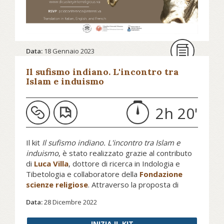
Scopri il programma, i relatori e come partecipare
su dicasteryinterreligious.va...
Data:
18 Gennaio 2023
Il sufismo indiano. L'incontro tra
Islam e induismo
2h 20'
Il kit
Il sufismo indiano. L'incontro tra Islam e
induismo
, è stato realizzato grazie al contributo
di
Luca Villa
, dottore di ricerca in Indologia e
Tibetologia e collaboratore della
Fondazione
scienze religiose
. Attraverso la proposta di
articoli e saggi che esaminano l'argomento per
Data:
28 Dicembre 2022
mezzo di una prospettiva storica e socio-
culturale, il kit presenta le peculiarità delle
INIZIA IL KIT