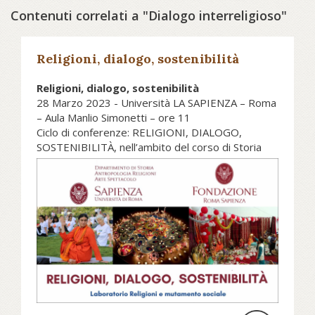
Contenuti correlati a "Dialogo interreligioso"
Religioni, dialogo, sostenibilità
Religioni, dialogo, sostenibilità
28 Marzo 2023 - Università LA SAPIENZA – Roma
– Aula Manlio Simonetti – ore 11
Ciclo di conferenze: RELIGIONI, DIALOGO,
SOSTENIBILITÀ, nell’ambito del corso di Storia
delle religioni del Prof. Alessandro Saggioro
La terra è madre, io sono figlio della
terra. Alle radici dell’ecologia
Induista - intervento di Svamini
Shuddhananda Ghiri – referente del
Dialogo interreligioso e della
Commissione scuola e formazione