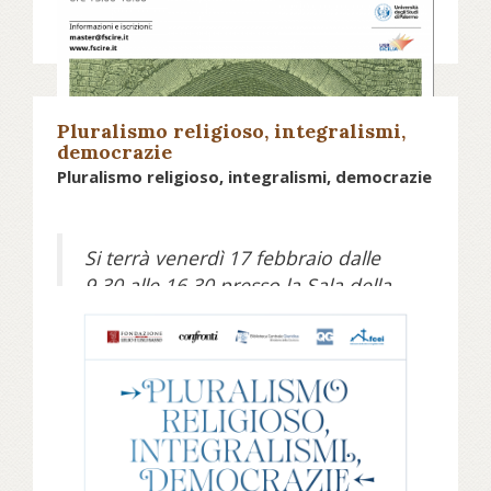
Continua a leggere e scopri come iscriverti
su fscire.it...
Pluralismo religioso, integralismi,
democrazie
Pluralismo religioso, integralismi, democrazie
Si terrà venerdì 17 febbraio dalle
9.30 alle 16.30 presso la Sala della
Chiesa Valdese in via Marianna
Dionigi, 59 a Roma e sabato 18
Data:
15 Febbraio 2023
febbraio dalle 9.30 alle 12.30 presso
la Biblioteca Centrale Giuridica del
Palazzo di Giustizia (entrata da
Piazza Cavour) a Roma il convegno
Pluralismo religioso, integralismi,