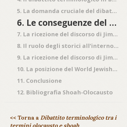
5. La domanda cruciale del dibattito: a chi appartengono le vittime?
6. Le conseguenze del discorso di Jimmy Carter: degiudeizzazione e unicità della distruzione degli ebrei
7. La ricezione del discorso di Jimmy Carter nel campo degli studiosi
8. Il ruolo degli storici all’interno del dibattito terminologico
9. La ricezione del discorso di Jimmy Carter nelle Istituzioni dedicate alla memoria dello sterminio degli ebrei
10. La posizione del World Jewish Congress
11. Conclusione
12. Bibliografia Shoah-Olocausto
<< Torna a
Dibattito terminologico tra i
termini olocausto e shoah