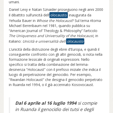
umani.
Daniel Levy e Natan Sznaider proseguono negli anni 2000
il dibattito sull’unicità dell’
olocausto
inaugurata da
Yehuda Bauer in
Whose the Holocaust
? Sul tema ritorna
Michael Berenbaum nel 1981, quando pubblica su
“American Journal of Theology & Philosophy” l’articolo
The Uniqueness and Universality of the Holocaust
, in
italiano:
Unicità e universalità dell’
olocausto
.
L’unicità della distruzione degli ebrei d’Europa, e quindi il
conseguente confronto con gli altri genocidi, si nota nella
formazione lessicale di originali espressioni. Nello
specifico si tratta della combinazione del lemma-
desinenza “Holocaust” con il prefisso iniziale che indica il
luogo di perpetrazione del genocidio. Per esempio,
“Rwandan Holocaust” che designa il genocidio perpetrato
in Ruanda nel 1994, o il già accennato Kosovocaust.
Dal 6 aprile al 16 luglio 1994
si compie
in Ruanda il genocidio dei tutsi e degli