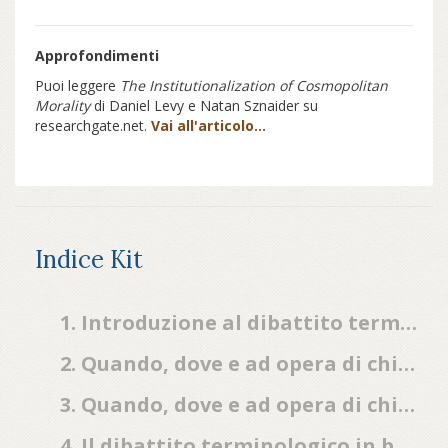
Approfondimenti
Puoi leggere
The Institutionalization of Cosmopolitan
Morality
di Daniel Levy e Natan Sznaider su
researchgate.net.
Vai all'articolo...
Indice Kit
1. Introduzione al dibattito terminologico tra olocausto e shoah
2. Quando, dove e ad opera di chi appare per la prima volta il termine shoah
3. Quando, dove e ad opera di chi appare per la prima volta il termine olocausto
4. Il dibattito terminologico in brevis