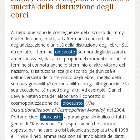
unicità della distruzione degli
ebrei
Almeno due sono le conseguenze del discorso di Jimmy
Carter. Iniziano, infatti, ad affermarsi i concetti di
degiudeizzazione e unicità della distruzione degli ebrei. Se,
da un lato, il termine
olocausto
sembra degiudaizzarsi e
americanizzarsi, dall’altro, proprio nel momento in cui col
termine si connota anche lo sterminio di altre vittime del
nazismo, si istituzionalizza (il discorso (del)l’unicità e
dell’universalità dello sterminio degli ebrei, meglio della
sua paragonabilità/confrontabilità con gli altri genocidi e la
sua eccezionalità rispetto agli altri. Ad esempio, Daniel
Levy e Natan Sznaider elaborano il concetto di
cosmopolitizzazione dell’
olocausto
(
The
Institutionalization of Cosmopolitan Morality
) nel 2004.
Portano cioè l’
olocausto
a paradigma simbolico di tutti i
genocidi. “Kosovocaust” è l’espressione che coniano
apposta per indicare la crisi balcanica scoppiata tra il 1998
e il 1999. Il neo lemma reca con sé l’inviolabilità dei diritti