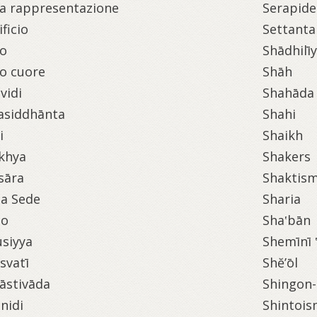
a rappresentazione
Serapide
ificio
Settanta
o
Shādhilī
o cuore
Shāh
vidi
Shahāda
asiddhānta
Shahi
i
Shaikh
khya
Shakers
sāra
Shaktis
a Sede
Sharia
to
Sha‛bān
siyya
Shemīnī 
svatī
Shĕ’ōl
āstivāda
Shingon
nidi
Shintoi