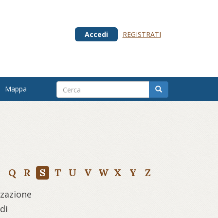
Accedi
REGISTRATI
Mappa
Q
R
S
T
U
V
W
X
Y
Z
zzazione
di