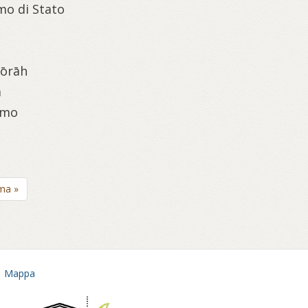
mo di Stato
Tōrāh
a
smo
ima »
Mappa