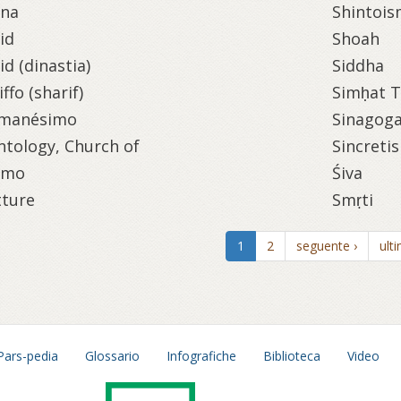
ana
Shintois
id
Shoah
id (dinastia)
Siddha
iffo (sharif)
Simḥat 
amanésimo
Sinagog
ntology, Church of
Sincreti
smo
Śiva
tture
Smṛti
1
2
seguente ›
ult
Pars-pedia
Glossario
Infografiche
Biblioteca
Video