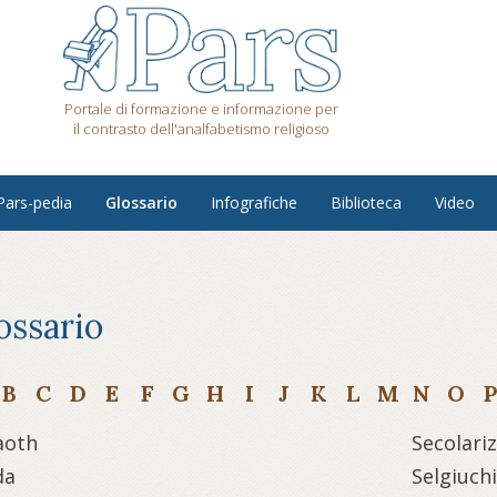
Portale di formazione e informazione per
il contrasto dell'analfabetismo religioso
Pars-pedia
Glossario
Infografiche
Biblioteca
Video
ossario
B
C
D
E
F
G
H
I
J
K
L
M
N
O
P
aoth
Secolari
da
Selgiuchi