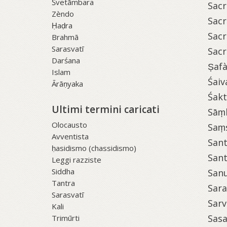
Śvetāmbara
Sacr
Zèndo
Sacr
Ḥaḍra
Sacr
Brahmā
Sarasvatī
Sacr
Darśana
Ṣafà
Islam
Śaiv
Ārāṇyaka
Śakt
Ultimi termini caricati
Sāṃ
Olocausto
Saṃ
Avventista
Sant
ḥasidismo (chassidismo)
San
Leggi razziste
Siddha
Sanu
Tantra
Sara
Sarasvatī
Sarv
Kali
Sasa
Trimūrti