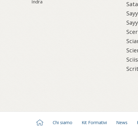
Indra
Sat
Sayy
Sayy
Scer
Sci
Scie
Scii
Scri
Chi siamo
Kit Formativi
News