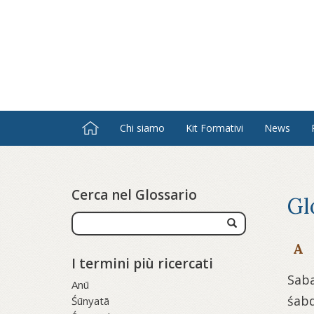
Salta
al
contenuto
principale
Chi siamo
Kit Formativi
News
Cerca nel Glossario
Gl
A
I termini più ricercati
Sab
Anū
śab
Śūnyatā