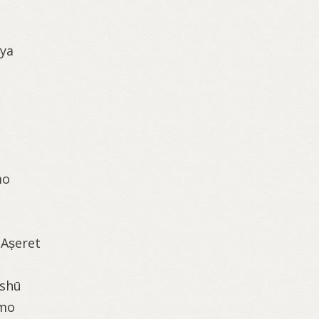
yya
mo
‛Aṣeret
-shū
smo