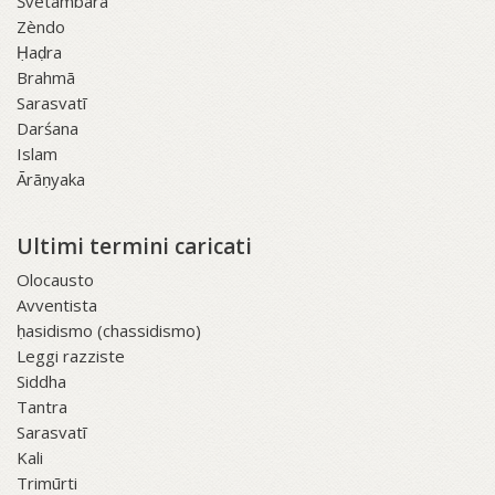
Śvetāmbara
Zèndo
Ḥaḍra
Brahmā
Sarasvatī
Darśana
Islam
Ārāṇyaka
Ultimi termini caricati
Olocausto
Avventista
ḥasidismo (chassidismo)
Leggi razziste
Siddha
Tantra
Sarasvatī
Kali
Trimūrti