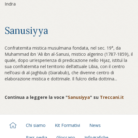
Indra
Sanusiyya
Confraternita mistica musulmana fondata, nel sec. 19°, da
Muhammad ibn ‛Ali ibn al-Sanusi, mistico algerino (1787-1859), il
quale, dopo un’esperienza di predicazione nello Hijaz, istituì la
sua confraternita nel territorio dell’attuale Libia, con il centro
nell’oasi di al-Jaghbub (Giarabub), che divenne centro di
elaborazione mistica e dottrinale. Il fulcro della dottrina...
Continua a leggere la voce "
Sanusiyya
" su
Treccani.it
Chi siamo
Kit Formativi
News
Pars-pedia
Glossario
Infografiche