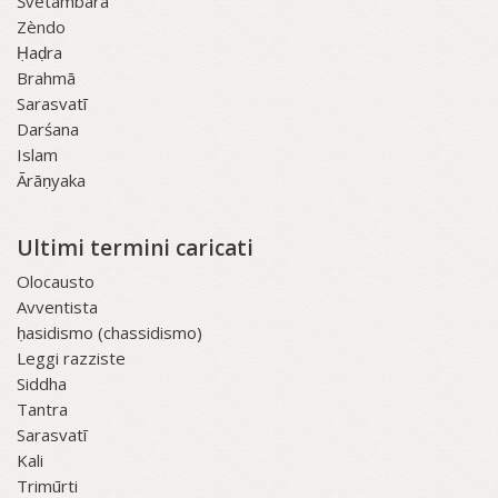
Śvetāmbara
Zèndo
Ḥaḍra
Brahmā
Sarasvatī
Darśana
Islam
Ārāṇyaka
Ultimi termini caricati
Olocausto
Avventista
ḥasidismo (chassidismo)
Leggi razziste
Siddha
Tantra
Sarasvatī
Kali
Trimūrti