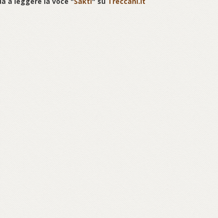
a a leggere la voce "
Śakti
" su
Treccani.it