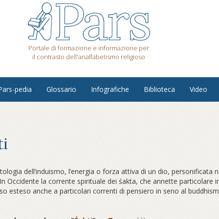
Portale di formazione e informazione per
il contrasto dell'analfabetismo religioso
Pars-pedia
Glossario
Infografiche
Biblioteca
Video
ti
tologia dell’induismo, l’energia o forza attiva di un dio, personificata
. In Occidente la corrente spirituale dei śakta, che annette particolare
so esteso anche a particolari correnti di pensiero in seno al buddhismo