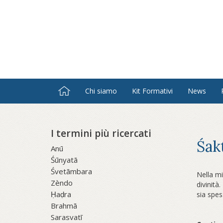
Salta
al
contenuto
principale
Chi siamo
Kit Formativi
News
I termini più ricercati
Śak
Anū
Śūnyatā
Śvetāmbara
Nella mi
Zèndo
divinità
Ḥaḍra
sia spes
Brahmā
Sarasvatī