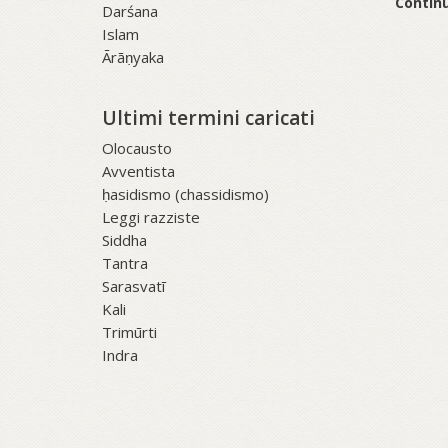
Continu
Darśana
Islam
Ārāṇyaka
Ultimi termini caricati
Olocausto
Avventista
ḥasidismo (chassidismo)
Leggi razziste
Siddha
Tantra
Sarasvatī
Kali
Trimūrti
Indra