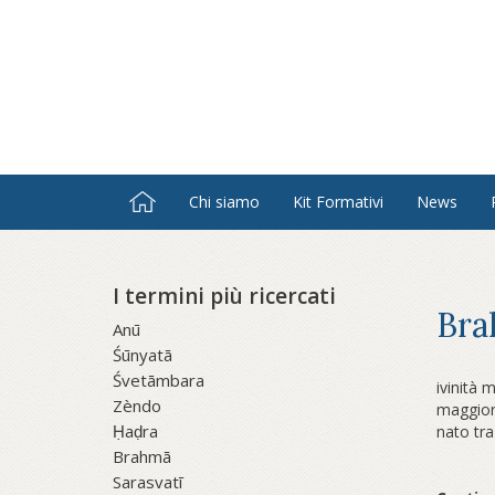
Salta
al
contenuto
principale
Chi siamo
Kit Formativi
News
I termini più ricercati
Bra
Anū
Śūnyatā
Śvetāmbara
ivinità 
Zèndo
maggior 
Ḥaḍra
nato tra 
Brahmā
Sarasvatī