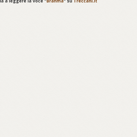
a a leggere la voce "
Brahmā
" su
Treccani.it