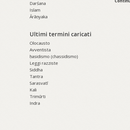
Continu
Darśana
Islam
Ārāṇyaka
Ultimi termini caricati
Olocausto
Avventista
ḥasidismo (chassidismo)
Leggi razziste
Siddha
Tantra
Sarasvatī
Kali
Trimūrti
Indra