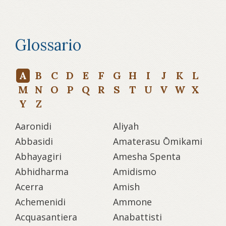
Glossario
A
B
C
D
E
F
G
H
I
J
K
L
M
N
O
P
Q
R
S
T
U
V
W
X
Y
Z
Aaronidi
Aliyah
Abbasidi
Amaterasu Ōmikami
Abhayagiri
Amesha Spenta
Abhidharma
Amidismo
Acerra
Amish
Achemenidi
Ammone
Acquasantiera
Anabattisti