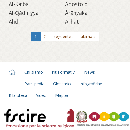
Al-Ka‛ba
Apostolo
Al-Qādiriyya
Ārāṇyaka
Àlidi
Arhat
1
2
seguente ›
ultima »
Chi siamo
Kit Formativi
News
Pars-pedia
Glossario
Infografiche
Biblioteca
Video
Mappa