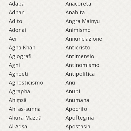
Adapa
Anacoreta
Adhān
Anāhitā
Adito
Angra Mainyu
Adonai
Animismo
Aer
Annunciazione
Āghā Khān
Anticristo
Agiografi
Antimensio
Agni
Antinomismo
Agnoeti
Antipolitica
Agnosticismo
Anū
Agrapha
Anubi
Ahiṃsā
Anumana
Ahl as-sunna
Apocrifo
Ahura Mazdā
Apoftegma
Al-Aqsa
Apostasia