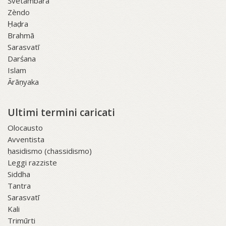
Śvetāmbara
Zèndo
Ḥaḍra
Brahmā
Sarasvatī
Darśana
Islam
Ārāṇyaka
Ultimi termini caricati
Olocausto
Avventista
ḥasidismo (chassidismo)
Leggi razziste
Siddha
Tantra
Sarasvatī
Kali
Trimūrti