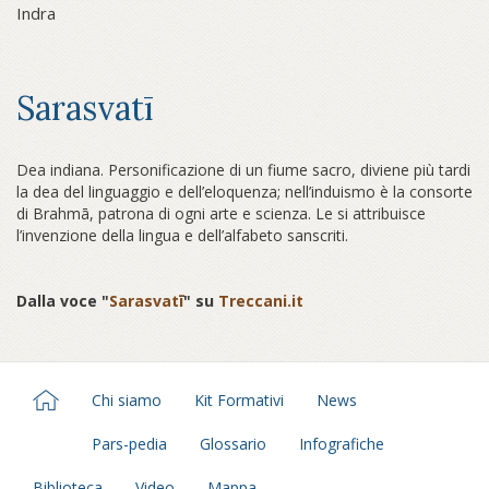
Indra
Sarasvatī
Dea indiana. Personificazione di un fiume sacro, diviene più tardi
la dea del linguaggio e dell’eloquenza; nell’induismo è la consorte
di Brahmā, patrona di ogni arte e scienza. Le si attribuisce
l’invenzione della lingua e dell’alfabeto sanscriti.
Dalla voce "
Sarasvatī
" su
Treccani.it
Chi siamo
Kit Formativi
News
Pars-pedia
Glossario
Infografiche
Biblioteca
Video
Mappa