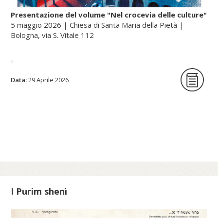
Presentazione del volume "Nel crocevia delle culture"
5 maggio 2026 | Chiesa di Santa Maria della Pietà |
Bologna, via S. Vitale 112
La Fondazione per le scienze religiose è
Data:
29 Aprile 2026
lieta di ospitare la presentazione del
volume Nel crocevia delle culture. Parole
per pensieri che orientano di Nunzio
Galantino, vescovo emerito di Cassano
all’Jonio e presidente emerito
dell’Amministrazione del patrimonio della
Sede Apostolica, e pubblicato dal Sole 24
Ore (2025).
I Purim shenì
Scopri di più su fscire.it...