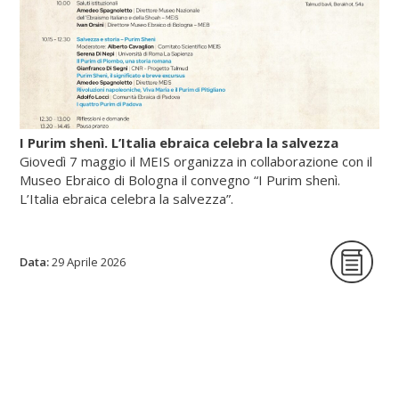
I Purim shenì. L’Italia ebraica celebra la salvezza
Giovedì 7 maggio il MEIS organizza in collaborazione con il
Museo Ebraico di Bologna il convegno “I Purim shenì.
L’Italia ebraica celebra la salvezza”.
Data:
La giornata di studi intende per la prima
29 Aprile 2026
volta indagare origine, circostanze storiche
e riti delle festività minori istituite in tutte le
epoche per celebrare lo scampato pericolo
da situazioni minacciose per la vita delle
comunità ebraiche in Italia.