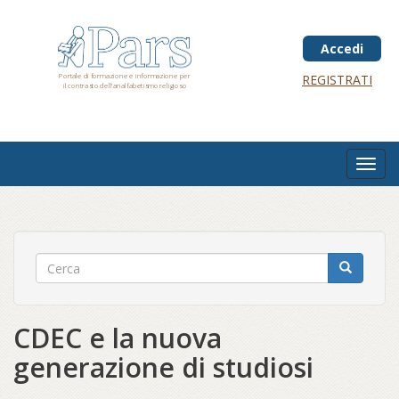
Salta
al
contenuto
Accedi
principale
Portale di formazione e informazione per
REGISTRATI
il contrasto dell'analfabetismo religioso
Toggl
navig
CDEC e la nuova
generazione di studiosi