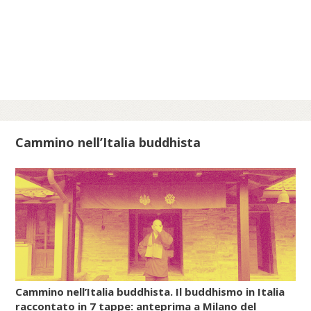
nipponico attraverso la Corea poco prima e
durante l’epoca di Nara (710-794).
Invece, il Daoismo più organizzato, quello
filosofico, che in Cina aveva dato origine a
numerose sette e scuole, non riuscì a
filtrare attraverso le strette maglie del
Confucianesimo e, soprattutto, del
Buddhismo, che stava diventando la
Cammino nell’Italia buddhista
religione di stato giapponese. Così, in un
primo periodo, in Giappone, con le
pratiche e i culti popolari del Daoismo si
diffusero anche gli insegnamenti della
farmacologia esoterica e dell’alchimia
(renkin, cioè «raffinare/sublimare l’oro», e
rentan, ossia «raffinare/sublimare il
mercurio»).
Cammino nell’Italia buddhista. Il buddhismo in Italia
raccontato in 7 tappe: anteprima a Milano del