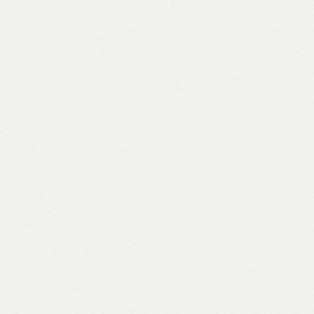
e si interroga, per comporre un
vocabolario di parole buddhiste – da
meditazione a karma, da sangha a Bardo –
e per raccontare anche attraverso materiali
d’archivio le storie dei primi buddhisti e
centri italiani e ospiti inaspettati come il
rapper Massimo Pericolo.
Scopri come partecipare su unionebuddhistaitaliana.it...