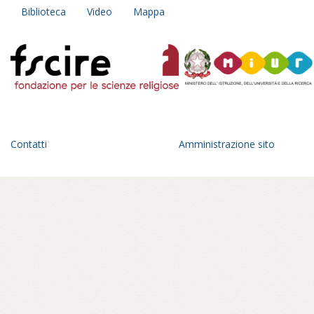
della partenza, il racconto si sviluppa come
Biblioteca
Video
Mappa
un taccuino del principiante, un diario
personale e collettivo insieme:
un’esplorazione fatta di incontri con
monaci, monache, praticanti che diventa
anche occasione di trasformazione
interiore.
Un anno di viaggio in una geografia
dell’Italia parallela, fra pagode giapponesi
Contatti
Amministrazione sito
che spuntano all’orizzonte di un paesaggio
romagnolo, statue di Buddha in panorami
toscani, sale di meditazione tra le foreste
del parmense, centri buddhisti affacciati sul
golfo di Mondello, a Palermo – in ville
confiscate alla mafia – o crepe causate dal
bradisismo che aprono varchi in templi
napoletani, nel quartiere Fuorigrotta. Un
percorso rabdomantico che interroga voci