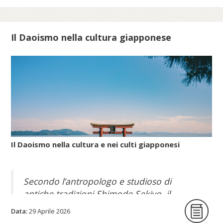
Scopri di più su meis.museum...
Il Daoismo nella cultura giapponese
Il Daoismo nella cultura e nei culti giapponesi
Secondo l’antropologo e studioso di
antiche tradizioni Shimode Sekiyo, il
Daoismo popolare, con le sue pratiche per
Data:
29 Aprile 2026
allungare la vita, giunse nell’arcipelago