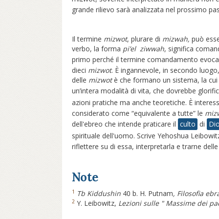
grande rilievo sarà analizzata nel prossimo pas
Il termine
mizwot
, plurare di
mizwah,
può esser
verbo, la forma
pi’el
ziwwah
, significa coman
primo perché il termine comandamento evoca “
dieci
mizwot
. È ingannevole, in secondo luogo
delle
mizwot
è che formano un sistema, la cui 
un’intera modalità di vita, che dovrebbe glorifi
azioni pratiche ma anche teoretiche. È interes
considerato come “equivalente a tutte” le
miz
dell'ebreo che intende praticare il
culto
di
Di
spirituale dell'uomo. Scrive Yehoshua Leibowitz
riflettere su di essa, interpretarla e trarne dell
Note
1
Tb Kiddushin
40 b. H. Putnam
, Filosofia ebr
2
Y. Leibowitz,
Lezioni sulle " Massime dei p