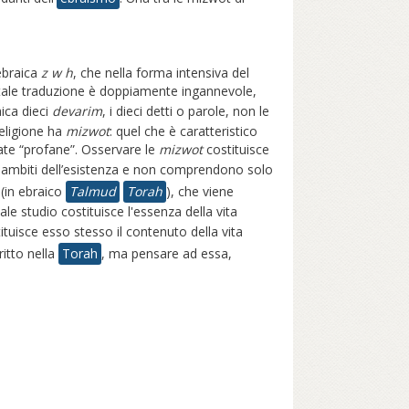
 ebraica
z w h
, che nella forma intensiva del
ale traduzione è doppiamente ingannevole,
ica dieci
devarim
, i dieci detti o parole, non le
eligione ha
mizwot
: quel che è caratteristico
rate “profane”. Osservare le
mizwot
costituisce
 gli ambiti dell’esistenza e non comprendono solo
(in ebraico
Talmud
Torah
), che viene
le studio costituisce l'essenza della vita
tuisce esso stesso il contenuto della vita
itto nella
Torah
, ma pensare ad essa,