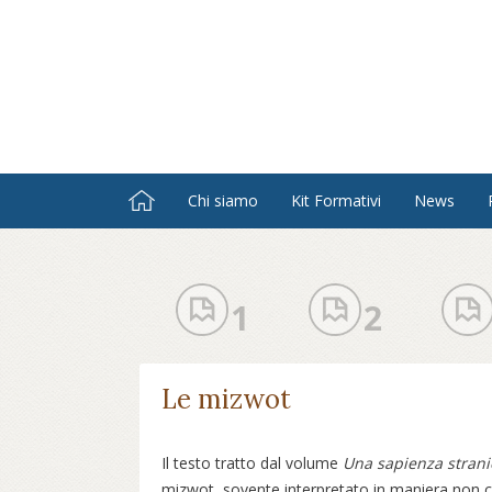
Salta
al
contenuto
principale
Chi siamo
Kit Formativi
News
1
2
Le mizwot
Il testo tratto dal volume
Una sapienza stranie
mizwot, sovente interpretato in maniera non co