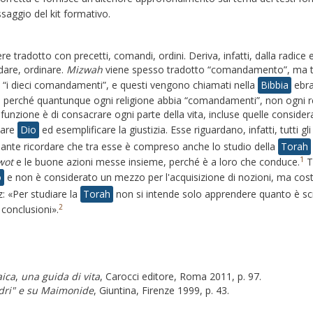
saggio del kit formativo.
e tradotto con precetti, comandi, ordini. Deriva, infatti, dalla radice
dare, ordinare.
Mizwah
viene spesso tradotto “comandamento”, ma t
i dieci comandamenti”, e questi vengono chiamati nella
Bibbia
ebra
, perché quantunque ogni religione abbia “comandamenti”, non ogni r
funzione è di consacrare ogni parte della vita, incluse quelle conside
care
Dio
ed esemplificare la giustizia. Esse riguardano, infatti, tutti
sante ricordare che tra esse è compreso anche lo studio della
Torah
1
wot
e le buone azioni messe insieme, perché è a loro che conduce.
Ta
o
e non è considerato un mezzo per l'acquisizione di nozioni, ma costi
: «Per studiare la
Torah
non si intende solo apprendere quanto è scr
2
e conclusioni».
aica
,
una guida di vita
, Carocci editore, Roma 2011, p. 97.
adri" e su Maimonide
, Giuntina, Firenze 1999, p. 43.