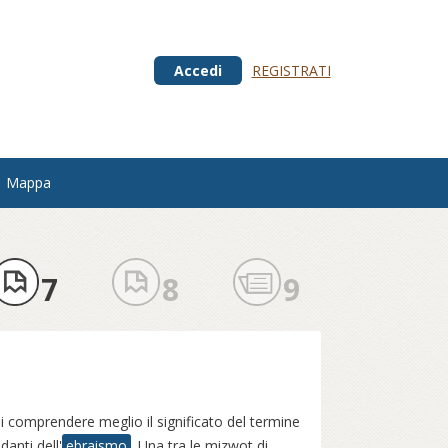
Accedi
REGISTRATI
Mappa
7
8
9
i comprendere meglio il significato del termine
anti dell'
ebraismo
. Una tra le mizwot di