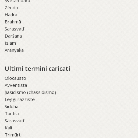
Śvetāmbara
Zèndo
Ḥaḍra
Brahmā
Sarasvatī
Darśana
Islam
Ārāṇyaka
Ultimi termini caricati
Olocausto
Avventista
ḥasidismo (chassidismo)
Leggi razziste
Siddha
Tantra
Sarasvatī
Kali
Trimūrti