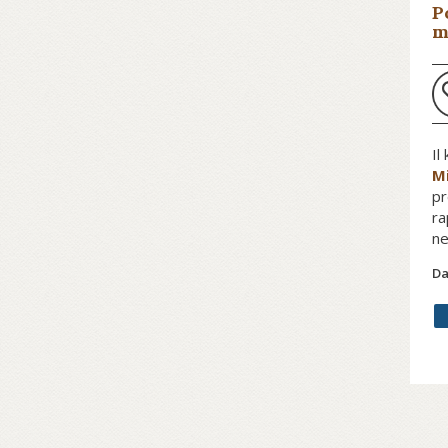
P
m
Il
Mi
pr
ra
ne
Da