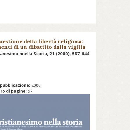
uestione della libertà religiosa:
nti di un dibattito dalla vigilia
Vaticano II all'inizio degli anni
ianesimo nnella Storia, 21 (2000), 587-644
anta
pubblicazione:
2000
o di pagine:
57