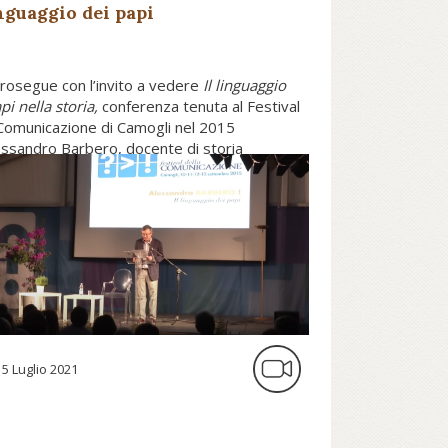
inguaggio dei papi
 prosegue con l’invito a vedere
Il linguaggio
pi nella storia,
conferenza tenuta al Festival
 Comunicazione di Camogli nel 2015
essandro Barbero, docente di storia
vale dell'Università degli Studi del Piemonte
tale Amedeo Avogadro.
15 Luglio 2021