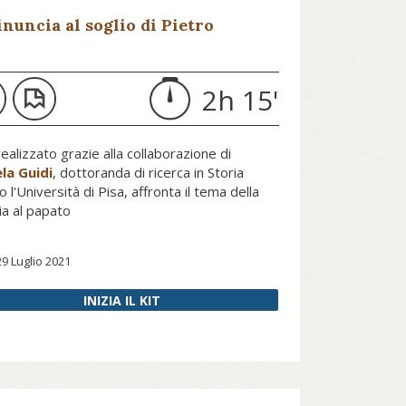
rossimo conclave, per ora non s’ha
inuncia al soglio di Pietro
a fare, nonostante le speranze di
nua a leggere su atlante, il magazine di
ualche cardinale e le speculazioni
ni.it...
ui problemi di salute del papa.
2h 15'
nua a leggere su internazionale.it...
, realizzato grazie alla collaborazione di
la Guidi
, dottoranda di ricerca in Storia
 l'Università di Pisa, affronta il tema della
fondisci il tema del conclave grazie al
ia al papato
i Michela Guidi su Pars...
29 Luglio 2021
INIZIA IL KIT