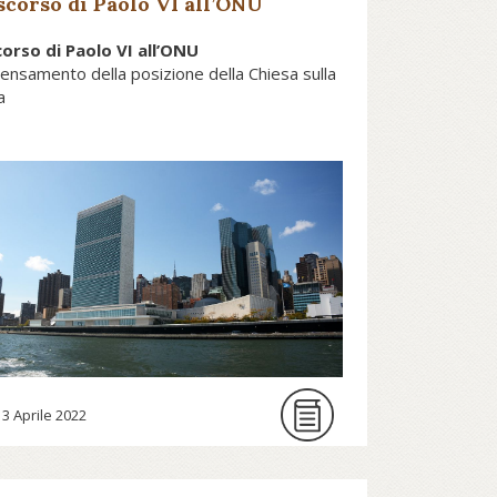
iscorso di Paolo VI all’ONU
scorso di Paolo VI all’ONU
pensamento della posizione della Chiesa sulla
a
rante il pontificato di Pio XII la
anta Sede aveva guardato con una
rta diffidenza alle istituzioni
nternazionali nate dopo la Seconda
uerra mondiale allo scopo di
sicurare la soluzione pacifica dei
nflitti: sia perché le riteneva
nadeguate a raggiungere
oncretamente questo scopo; sia
13 Aprile 2022
erché vi scorgeva una concorrenza
ica alla prospettiva di fondare su
se religiosa la concordia tra i