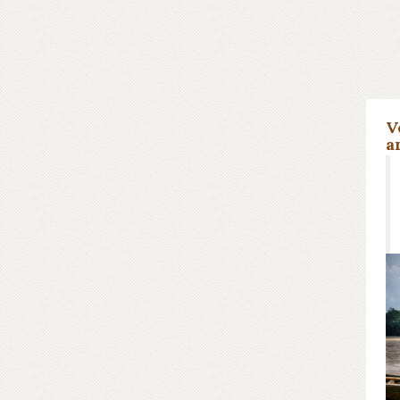
V
a
Le