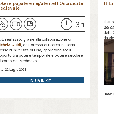
otere papale e regale nell’Occidente
Il l
edievale
3h
Il kit
dei pa
della
da Al
 kit, realizzato grazie alla collaborazione di
medie
chela Guidi
, dottoressa di ricerca in Storia
Orien
esso l'Università di Pisa, approfondisce il
pporto tra potere temporale e potere secolare
l corso del Medioevo.
ta:
22 Luglio 2021
INIZIA IL KIT
Data: