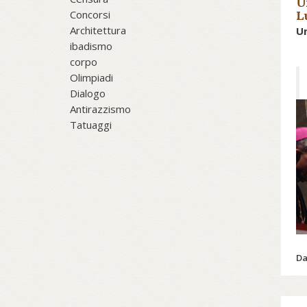
U
Concorsi
L
Architettura
Un
ibadismo
corpo
Olimpiadi
Dialogo
Antirazzismo
Tatuaggi
Da