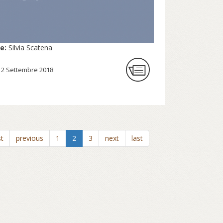
re:
Silvia Scatena
12 Settembre 2018
st
previous
1
2
3
next
last