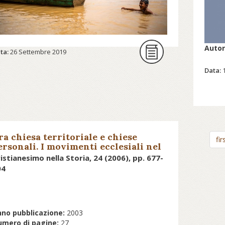
Auto
ta:
26 Settembre 2019
Data:
ra chiesa territoriale e chiese
fir
ersonali. I movimenti ecclesiali nel
ost-concilio Vaticano II
istianesimo nella Storia, 24 (2006), pp. 677-
04
no pubblicazione:
2003
mero di pagine:
27