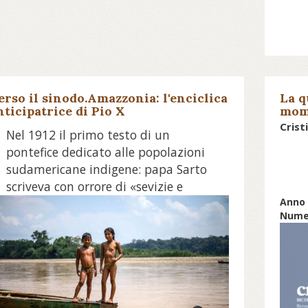
erso il sinodo.Amazzonia: l'enciclica
La q
nticipatrice di Pio X
mome
del 
Crist
Nel 1912 il primo testo di un
nov
pontefice dedicato alle popolazioni
sudamericane indigene: papa Sarto
scriveva con orrore di «sevizie e
delitti, scelleratezze e malvagità»
Anno 
Numer
commessi su di loro
ggi l'approfondimento su avvenire.it...