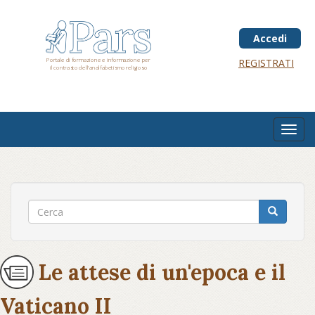
Salta
al
contenuto
Accedi
principale
Portale di formazione e informazione per
REGISTRATI
il contrasto dell'analfabetismo religioso
Toggl
navig
Le attese di un'epoca e il
Vaticano II