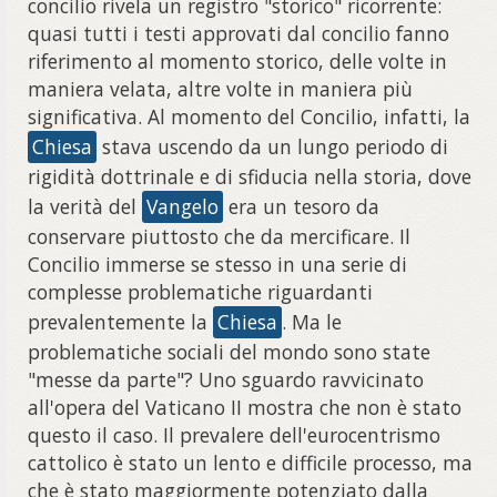
concilio rivela un registro "storico" ricorrente:
quasi tutti i testi approvati dal concilio fanno
riferimento al momento storico, delle volte in
maniera velata, altre volte in maniera più
significativa. Al momento del Concilio, infatti, la
Chiesa
stava uscendo da un lungo periodo di
rigidità dottrinale e di sfiducia nella storia, dove
la verità del
Vangelo
era un tesoro da
conservare piuttosto che da mercificare. Il
Concilio immerse se stesso in una serie di
complesse problematiche riguardanti
prevalentemente la
Chiesa
. Ma le
problematiche sociali del mondo sono state
"messe da parte"? Uno sguardo ravvicinato
all'opera del Vaticano II mostra che non è stato
questo il caso. Il prevalere dell'eurocentrismo
cattolico è stato un lento e difficile processo, ma
che è stato maggiormente potenziato dalla