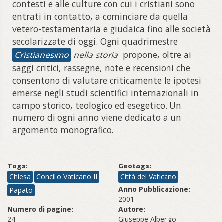
contesti e alle culture con cui i cristiani sono
entrati in contatto, a cominciare da quella
vetero-testamentaria e giudaica fino alle società
secolarizzate di oggi. Ogni quadrimestre
Cristianesimo
nella storia
propone, oltre ai
saggi critici, rassegne, note e recensioni che
consentono di valutare criticamente le ipotesi
emerse negli studi scientifici internazionali in
campo storico, teologico ed esegetico. Un
numero di ogni anno viene dedicato a un
argomento monografico.
Tags:
Geotags:
Chiesa
Concilio Vaticano II
Città del Vaticano
Anno Pubblicazione:
Papato
2001
Numero di pagine:
Autore:
24
Giuseppe Alberigo