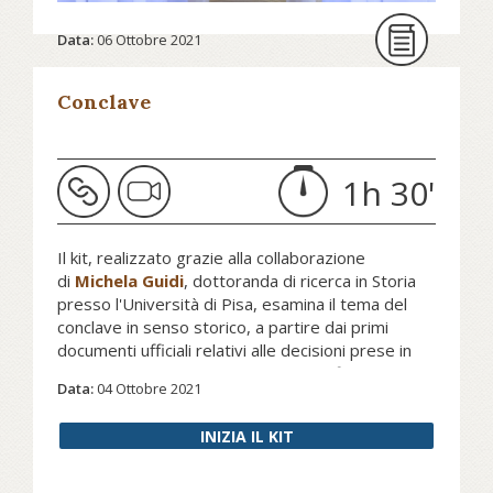
abbandonare le “false sicurezze” di
regole uniformanti e lasciarsi
Data:
06 Ottobre 2021
mettere in discussione dalla realtà
della vita. In quanto al prossimo
Conclave
conclave, per ora non s’ha da fare,
nonostante le speranze di qualche
cardinale e le speculazioni sui
1h 30'
problemi di salute del papa.
Il kit, realizzato grazie alla collaborazione
di
Michela Guidi
, dottoranda di ricerca in Storia
Continua a leggere su internazionale.it...
presso l'Università di Pisa, esamina il tema del
conclave in senso storico, a partire dai primi
Approfondisci il tema del conclave grazie al
documenti ufficiali relativi alle decisioni prese in
kit di Michela Guidi su Pars...
merito all'elezione di un nuovo pontefice nel XIII
Data:
04 Ottobre 2021
secolo
INIZIA IL KIT