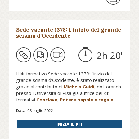
Padre.
Continua a leggere su vaticannews.va...
Sede vacante 1378: l’inizio del grande
scisma d’Occidente
Guarda la galleria fotografica
Le fotografie
del papato di Francesco
su ilpost.it...
2h 20'
Leggi anche
Dai funerali al Conclave: cosa
succede adesso
su avvenire.it...
Il kit formativo Sede vacante 1378: l’inizio del
grande scisma d’Occidente, è stato realizzato
grazie al contributo di
Michela Guidi
, dottoranda
Per approfondire segui il kit di Pars Conclave,
presso l'Università di Pisa già autrice dei kit
a cura di Michela Guidi.
Vai al kit…
formativi
Conclave
,
Potere papale e regale
nell’Occidente medievale
e
La rinuncia al
Data:
08 Luglio 2022
soglio di Pietro
.
INIZIA IL KIT