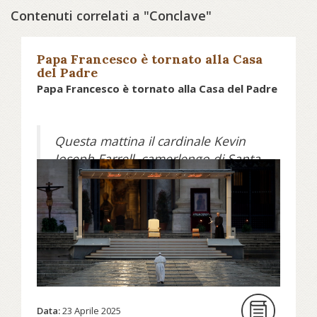
Contenuti correlati a "Conclave"
Papa Francesco è tornato alla Casa
del Padre
Papa Francesco è tornato alla Casa del Padre
Questa mattina il cardinale Kevin
Joseph Farrell, camerlengo di Santa
Romana Chiesa, ha annunciato con
dolore la morte di Papa Francesco,
con queste parole: "Carissimi fratelli
e sorelle, con profondo dolore devo
annunciare la morte di nostro Santo
Padre Francesco. Alle ore 7:35 di
questa mattina il Vescovo di Roma,
Francesco, è tornato alla casa del
Data:
23 Aprile 2025