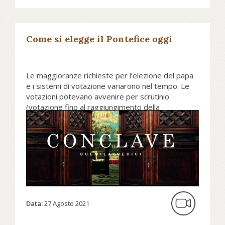
Come si elegge il Pontefice oggi
Le maggioranze richieste per l’elezione del papa
e i sistemi di votazione variarono nel tempo. Le
votazioni potevano avvenire per scrutinio
(votazione fino al raggiungimento della
maggioranza richiesta), per acclamazione,
per compromesso (nel caso in cui l’impossibilità
dell’accordo induceva a delegare la scelta
dell’eletto ad un piccolo gruppo di cardinali), per
accesso (quando un candidato era giunto vicino
alla maggioranza richiesta si poteva chiedere ai
cardinali che non lo avessero votato di farlo).
Data:
27 Agosto 2021