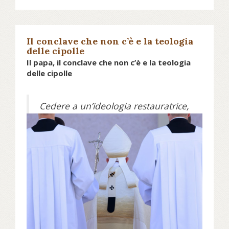
Il conclave che non c’è e la teologia
delle cipolle
Il papa, il conclave che non c’è e la teologia
delle cipolle
Cedere a un’ideologia restauratrice,
rifugiarsi nelle sicurezze del passato
rinunciando a vivere il
cambiamento, rifiutando di
accettare la condizione umana per
come si presenta, avere paura della
libertà e delle sfide che essa pone.
Sono questi i grandi rischi per la
chiesa nell’epoca attuale, anche se
seguire il Vangelo significa proprio