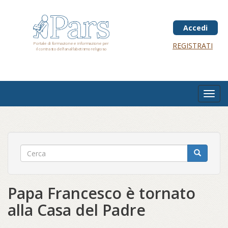
Salta
al
contenuto
Accedi
principale
Portale di formazione e informazione per
REGISTRATI
il contrasto dell'analfabetismo religioso
Toggl
navig
Papa Francesco è tornato
alla Casa del Padre