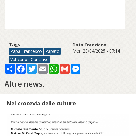
Tags:
Data Creazione:
Mer, 23/04/2025 - 07:14
Papa Francesco
Papato
Vaticano
Conclave
Share
Facebook
Twitter
Email
WhatsApp
Gmail
Messenger
Altre news:
Nel crocevia delle culture