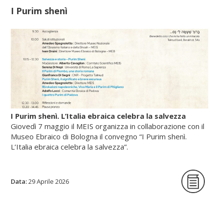
I Purim shenì
Scopri di più su fscire.it...
I Purim shenì. L’Italia ebraica celebra la salvezza
Giovedì 7 maggio il MEIS organizza in collaborazione con il
Museo Ebraico di Bologna il convegno “I Purim shenì.
L’Italia ebraica celebra la salvezza”.
Data:
La giornata di studi intende per la prima
29 Aprile 2026
volta indagare origine, circostanze storiche
e riti delle festività minori istituite in tutte le