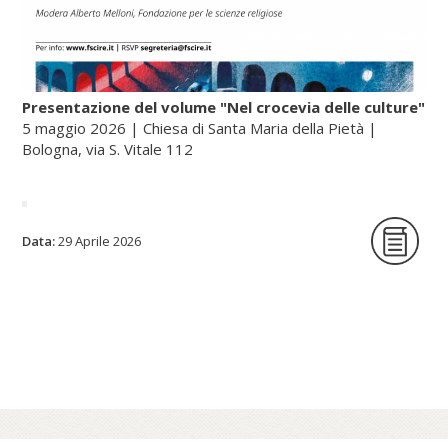
Presentazione del volume "Nel crocevia delle culture"
5 maggio 2026 | Chiesa di Santa Maria della Pietà |
Bologna, via S. Vitale 112
La Fondazione per le scienze religiose è
Data:
29 Aprile 2026
lieta di ospitare la presentazione del
volume Nel crocevia delle culture. Parole
per pensieri che orientano di Nunzio
Galantino, vescovo emerito di Cassano
all’Jonio e presidente emerito
dell’Amministrazione del patrimonio della
Sede Apostolica, e pubblicato dal Sole 24
Ore (2025).