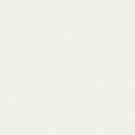
bradisismo che aprono varchi in templi
napoletani, nel quartiere Fuorigrotta. Un
percorso rabdomantico che interroga voci
e si interroga, per comporre un
vocabolario di parole buddhiste – da
meditazione a karma, da sangha a Bardo –
e per raccontare anche attraverso materiali
d’archivio le storie dei primi buddhisti e
centri italiani e ospiti inaspettati come il
rapper Massimo Pericolo.
Scopri come partecipare su unionebuddhistaitaliana.it...