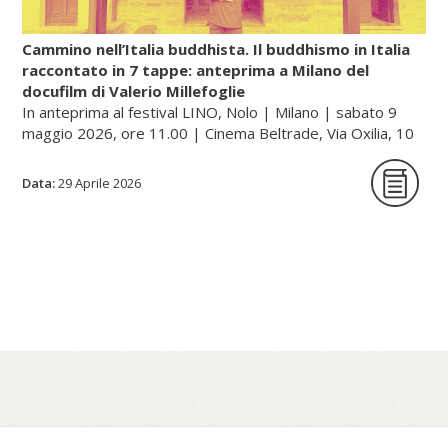
mercurio»).
Cammino nell’Italia buddhista. Il buddhismo in Italia
raccontato in 7 tappe: anteprima a Milano del
docufilm di Valerio Millefoglie
Continua a leggere sul portale dell'unione buddhista
In anteprima al festival LINO, Nolo | Milano | sabato 9
italiana, gategate.it...
maggio 2026, ore 11.00 | Cinema Beltrade, Via Oxilia, 10
| Milano
Data:
29 Aprile 2026
Cammino nell’Italia buddhista è una serie
documentaria in sette tappe che racconta,
a quarant’anni dalla sua fondazione, il
percorso dell’Unione Buddhista Italiana e la
diffusione del buddhismo in Italia. Un
viaggio tra monasteri, templi e centri di
pratica – dalle tradizioni zen e tibetane fino
al Theravada – che attraversa paesaggi e
comunità spesso poco visibili, restituendo