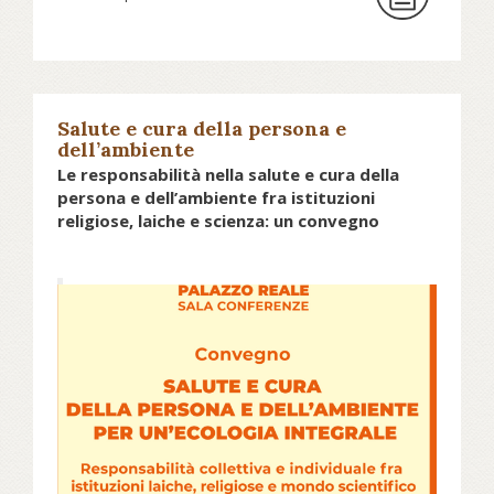
spreaker.com...
che li riunisce, chiamato
“Compagnia” (Compagnie) e istituito
ai tempi di Calvino. Lo scrive Lucas
Vuilleumier di Protestinfo, agenzia
stampa che ha rilasciato la notizia,
Salute e cura della persona e
dell’ambiente
poi ripresa da numerosi media della
Le responsabilità nella salute e cura della
Svizzera francofona, suscitando
persona e dell’ambiente fra istituzioni
diverse reazioni. Da un lato
religiose, laiche e scienza: un convegno
editoriali e lettere di lettori, dall’altro
lettere dei membri di chiesa
indirizzate alla stessa Epg.
Mercoledì 30 marzo 2022 e
Mercoledì 6 aprile 2022, nella Sala
Municipale, Palazzo Reale (e in
diretta streaming su
Continua a leggere su riforma.it...
http://prendercicura.it/
) si terrà il
convegno Salute e cura della
Leggi anche «Uscire dal patriarcato, anche
persona e dell’ambiente per
nelle nostre chiese», su riforma.it...
Intervista a Carola Tron, moderatora uscente