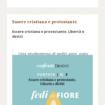
grazie a contributi riferiti alla diffusione del
Valdismo nel continente americano
Essere cristiana e protestante
Essere cristiana e protestante. Libertà e
diritti
Una studentessa di sedici anni, nata
in Val Pellice, quindi al centro del
mondo valdese, racconta questo
diverso tipo di cristianesimo
descrivendo il suo percorso di fede,
dal catechismo e la scuola
domenicale, seguiti in giovane età,
fino alla scelta consapevole di
essere battezzata e far parte di