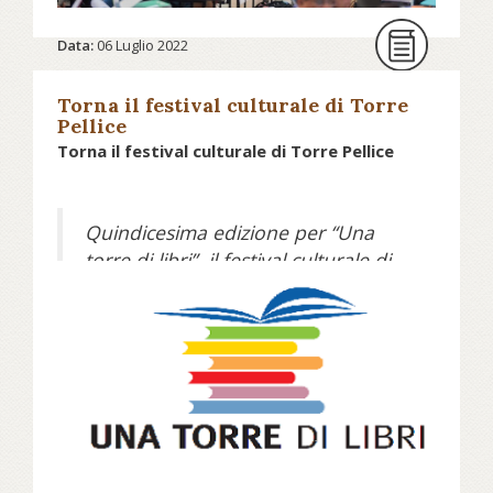
Data:
06 Luglio 2022
Continua a leggere su nev.it...
Torna il festival culturale di Torre
Pellice
Torna il festival culturale di Torre Pellice
Quindicesima edizione per “Una
torre di libri”, il festival culturale di
Torre Pellice (To) in programma dal
16 al 24 luglio 2022. Quest’anno la
manifestazione torna al suo format
“classico”: otto giorni e due
weekend di incontri con autori e
autrici. Al centro, spiegano i
promotori, “il libro e la lettura, e la
volontà, ancora una volta, di