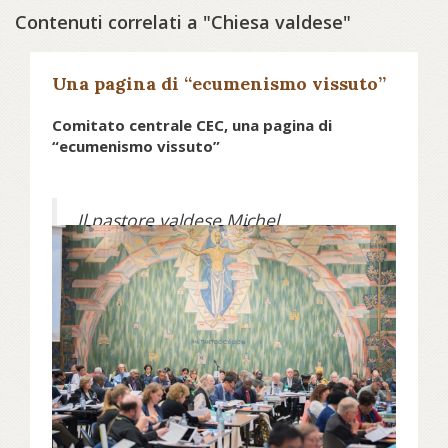
Contenuti correlati a "Chiesa valdese"
Una pagina di “ecumenismo vissuto”
Comitato centrale CEC, una pagina di
“ecumenismo vissuto”
Il pastore valdese Michel
Charbonnier è stato l'unico
partecipante italiano alla riunione
che si è svolta a Ginevra a metà
giugno. Ci racconta com'è andata e
quali sono stati i punti salienti
dell'incontro, in vista della XXI
Assemblea del Consiglio ecumenico
mondiale, in programma a fine
agosto in Germania