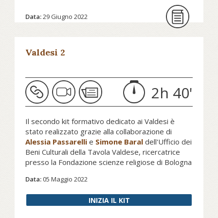
favorire lo scambio fra chi scrive e
Data:
29 Giugno 2022
chi legge, durante un festival
profondamente radicato nel suo
contesto locale ma che guarda
Valdesi 2
lontano”.
Durante il festival ampio spazio sarà
dedicato all’attualità internazionale,
2h 40'
alla politica, alla filosofia, alla
teologia e alla narrativa.
Il secondo kit formativo dedicato ai Valdesi è
stato realizzato grazie alla collaborazione di
Alessia Passarelli
e
Simone Baral
dell'Ufficio dei
Continua a leggere su nev.it...
Beni Culturali della Tavola Valdese, ricercatrice
presso la Fondazione scienze religiose di Bologna
impegnata nell'elaborazione dell'Atlante dei diritti
Data:
05 Maggio 2022
delle minoranze religiose e d’interesse nei paesi
europei. Il kit approfondisce temi già affrontati nel
INIZIA IL KIT
primo kit dedicato alla
chiesa valdese
fornendo
una prospettiva più ampia in senso geografico