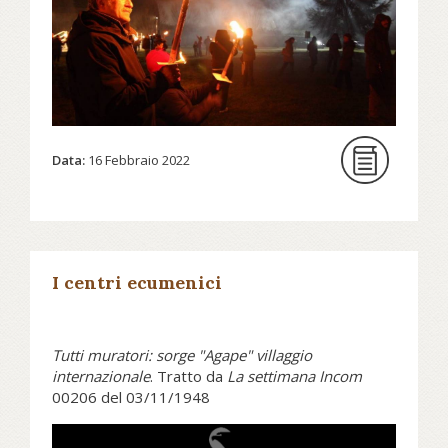
del 17 febbraio, la festa “civile” della
Chiesa valdese. L'articolo è ospitato
dalle pagine del numero di febbraio
de "L'Eco delle valli valdesi", in
distribuzione gratuita in tutto il
pinerolese.
Data:
16 Febbraio 2022
Continua a leggere su riforma.it...
Per approfondire puoi seguire il kit
I centri ecumenici
formativo Valdesi curato da Alessia
Passarelli...
Tutti muratori: sorge "Agape" villaggio
internazionale
. Tratto da
La settimana Incom
00206 del 03/11/1948