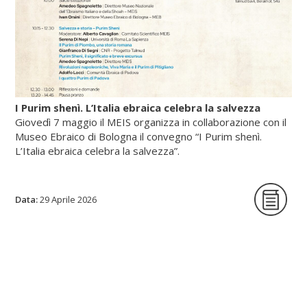
I Purim shenì. L’Italia ebraica celebra la salvezza
Giovedì 7 maggio il MEIS organizza in collaborazione con il
Museo Ebraico di Bologna il convegno “I Purim shenì.
L’Italia ebraica celebra la salvezza”.
Data:
La giornata di studi intende per la prima
29 Aprile 2026
volta indagare origine, circostanze storiche
e riti delle festività minori istituite in tutte le
epoche per celebrare lo scampato pericolo
da situazioni minacciose per la vita delle
comunità ebraiche in Italia.