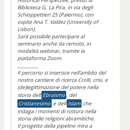
Historical Perspective, presso la
Biblioteca G. La Pira, in via degli
Schioppettieri 25 (Palermo), con
ospite Ana T. Valdez (University of
Lisbon).
Sarà possibile partecipare al
seminario anche da remoto, in
modalità webinar, tramite la
piattaforma Zoom.
_________
Il percorso si inserisce nell’ambito del
nostro cantiere di ricerca Crolli, crisi, e
(de)legittimazione del potere nella
storia dell’
Ebraismo
, del
Cristianesimo
e dell’
Islam
che
indaga i momenti di rottura nella
storia delle religioni abramitiche.
Il progetto della pipeline mira a