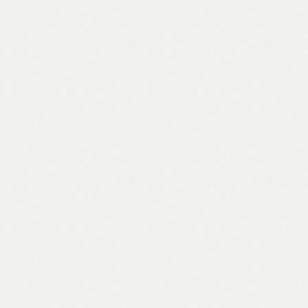
e si interroga, per comporre un
vocabolario di parole buddhiste – da
meditazione a karma, da sangha a Bardo –
e per raccontare anche attraverso materiali
d’archivio le storie dei primi buddhisti e
centri italiani e ospiti inaspettati come il
rapper Massimo Pericolo.
Scopri come partecipare su unionebuddhistaitaliana.it...