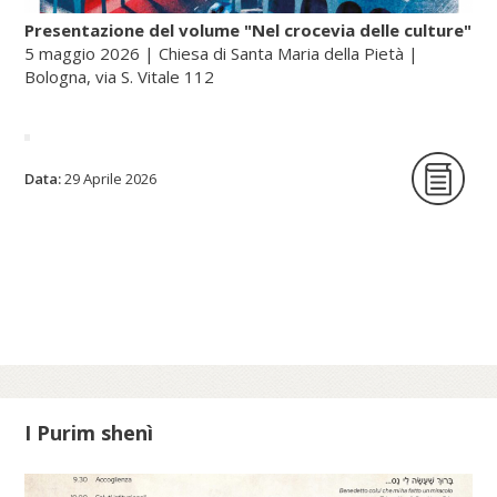
Presentazione del volume "Nel crocevia delle culture"
5 maggio 2026 | Chiesa di Santa Maria della Pietà |
Bologna, via S. Vitale 112
La Fondazione per le scienze religiose è
Data:
29 Aprile 2026
lieta di ospitare la presentazione del
volume Nel crocevia delle culture. Parole
per pensieri che orientano di Nunzio
Galantino, vescovo emerito di Cassano
all’Jonio e presidente emerito
dell’Amministrazione del patrimonio della
Sede Apostolica, e pubblicato dal Sole 24
Ore (2025).
I Purim shenì
Scopri di più su fscire.it...