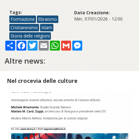
Tags:
Data Creazione:
Mer, 07/01/2026 - 12:00
Formazione
Ebraismo
Cristianesimo
Islam
Storia delle religioni
Share
Facebook
Twitter
Email
WhatsApp
Gmail
Messenger
Altre news:
Nel crocevia delle culture