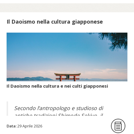
Scopri di più su meis.museum...
Il Daoismo nella cultura giapponese
Il Daoismo nella cultura e nei culti giapponesi
Secondo l’antropologo e studioso di
antiche tradizioni Shimode Sekiyo, il
Daoismo popolare, con le sue pratiche per
Data:
29 Aprile 2026
allungare la vita, giunse nell’arcipelago