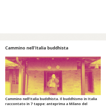
nipponico attraverso la Corea poco prima e
durante l’epoca di Nara (710-794).
Invece, il Daoismo più organizzato, quello
filosofico, che in Cina aveva dato origine a
numerose sette e scuole, non riuscì a
filtrare attraverso le strette maglie del
Confucianesimo e, soprattutto, del
Buddhismo, che stava diventando la
Cammino nell’Italia buddhista
religione di stato giapponese. Così, in un
primo periodo, in Giappone, con le
pratiche e i culti popolari del Daoismo si
diffusero anche gli insegnamenti della
farmacologia esoterica e dell’alchimia
(renkin, cioè «raffinare/sublimare l’oro», e
rentan, ossia «raffinare/sublimare il
mercurio»).
Cammino nell’Italia buddhista. Il buddhismo in Italia
raccontato in 7 tappe: anteprima a Milano del