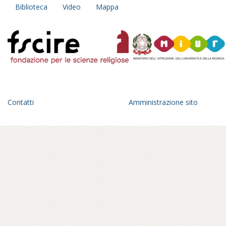
della partenza, il racconto si sviluppa come
Biblioteca
Video
Mappa
un taccuino del principiante, un diario
personale e collettivo insieme:
un’esplorazione fatta di incontri con
monaci, monache, praticanti che diventa
anche occasione di trasformazione
interiore.
Un anno di viaggio in una geografia
dell’Italia parallela, fra pagode giapponesi
Contatti
Amministrazione sito
che spuntano all’orizzonte di un paesaggio
romagnolo, statue di Buddha in panorami
toscani, sale di meditazione tra le foreste
del parmense, centri buddhisti affacciati sul
golfo di Mondello, a Palermo – in ville
confiscate alla mafia – o crepe causate dal
bradisismo che aprono varchi in templi
napoletani, nel quartiere Fuorigrotta. Un
percorso rabdomantico che interroga voci