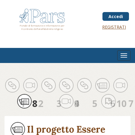
Salta
al
contenuto
Accedi
principale
Portale di formazione e informazione per
REGISTRATI
il contrasto dell'analfabetismo religioso
Toggl
navig
1
8
2
3
4
9
5
6
10
7
Il progetto Essere