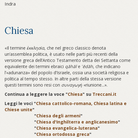
Indra
Chiesa
«Il termine
ἐκκλησία
, che nel greco classico denota
un’assemblea politica, è usato nelle parti più recenti della
versione greca dell’Antico Testamento detta dei Settanta come
equivalente dei termini ebraici
qāhāl
e
‛ēdāh
, che indicano
l’«adunanza» del popolo d’Israele, ossia una società religiosa e
politica al tempo stesso. In altre parti della stessa versione
questi termini sono resi con
συναγωγή
«riunione...».
Continua a leggere la voce "
Chiesa
" su
Treccani.it
Leggi le voci "
Chiesa cattolico-romana, Chiesa latina e
Chiese unite
"
"
Chiesa degli armeni
"
"
Chiesa d'Inghilterra e anglicanesimo
"
"
Chiesa evangelica-luterana
"
"
Chiesa ortodossa greca
"