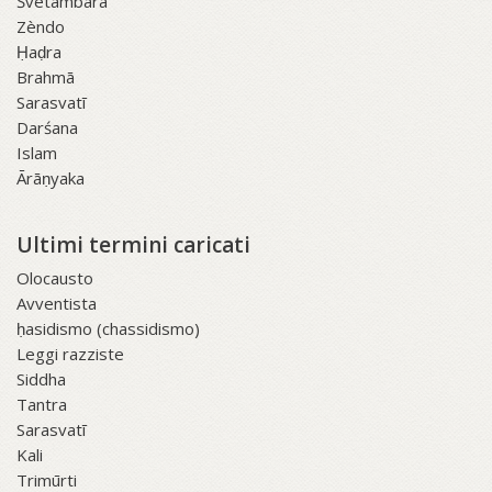
Śvetāmbara
Zèndo
Ḥaḍra
Brahmā
Sarasvatī
Darśana
Islam
Ārāṇyaka
Ultimi termini caricati
Olocausto
Avventista
ḥasidismo (chassidismo)
Leggi razziste
Siddha
Tantra
Sarasvatī
Kali
Trimūrti